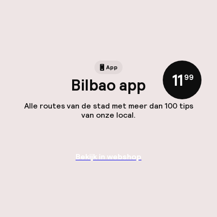
App
11
,
99
Bilbao app
Alle routes van de stad met meer dan 100 tips
van onze local.
Bekijk in webshop