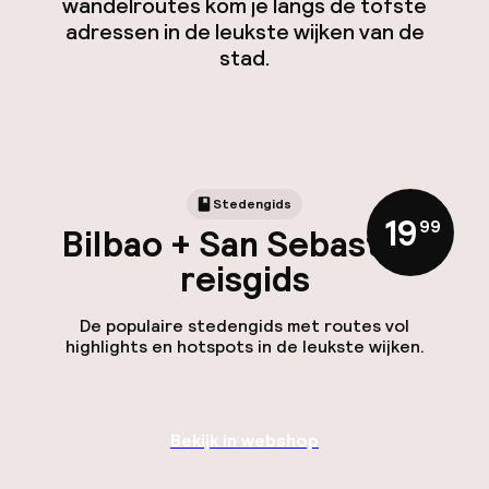
wandelroutes kom je langs de tofste
adressen in de leukste wijken van de
stad.
Stedengids
19
,
99
Bilbao + San Sebastián
reisgids
De populaire stedengids met routes vol
highlights en hotspots in de leukste wijken.
Bekijk in webshop