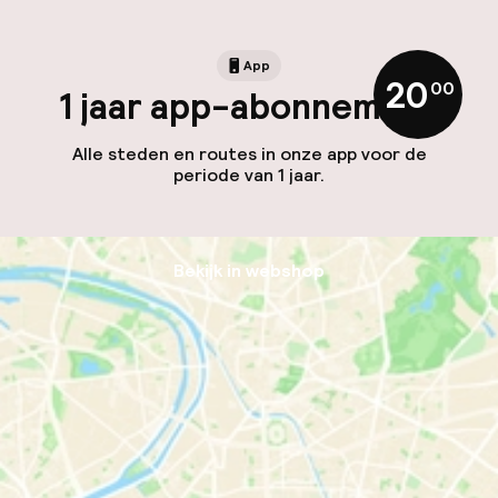
App
20
,
00
1 jaar app-abonnement
Alle steden en routes in onze app voor de
periode van 1 jaar.
Bekijk in webshop