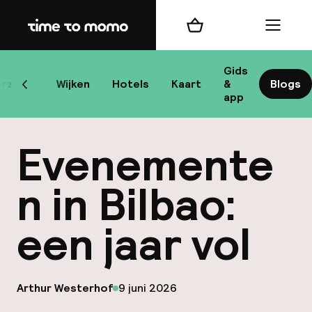
Home
Winkelmand
Menu
B
Gids
rzicht
Wijken
Hotels
Kaart
&
Blogs
Scroll naar links
app
B
Evenemente
n in Bilbao:
een jaar vol
best
Reisi
op
Arthur Westerhof
9 juni 2026
We
Gepubliceerd door