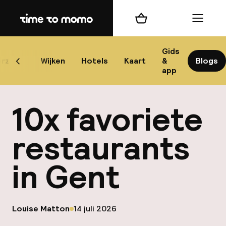
Home
Winkelmand
Menu
G
Gids
rzicht
Wijken
Hotels
Kaart
&
Blogs
Scroll naar links
app
B
10x favoriete
restaurants
in Gent
best
Reisi
op
Louise Matton
14 juli 2026
We
Gepubliceerd door