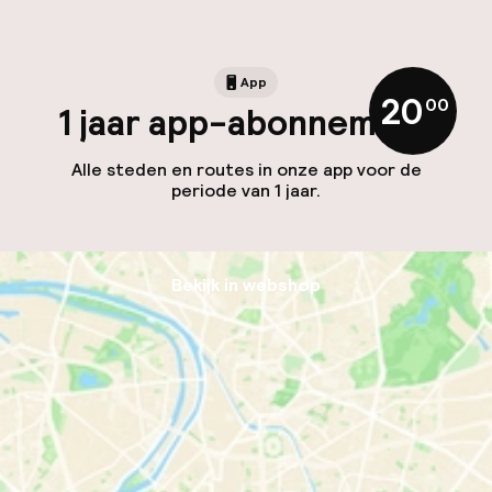
App
20
,
00
1 jaar app-abonnement
Alle steden en routes in onze app voor de
periode van 1 jaar.
Bekijk in webshop