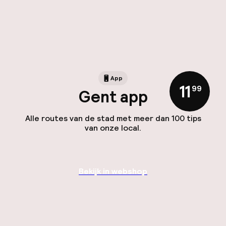
App
11
,
99
Gent app
Alle routes van de stad met meer dan 100 tips
van onze local.
Bekijk in webshop