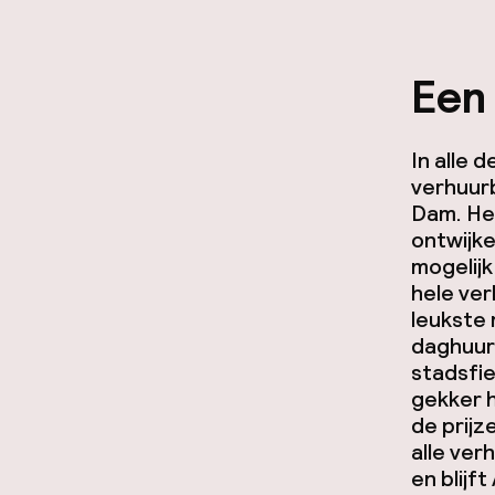
Een
In alle 
verhuurb
Dam. Het
ontwijke
mogelijk
hele ver
leukste
daghuurp
stadsfie
gekker h
de prijz
alle ver
en blijf