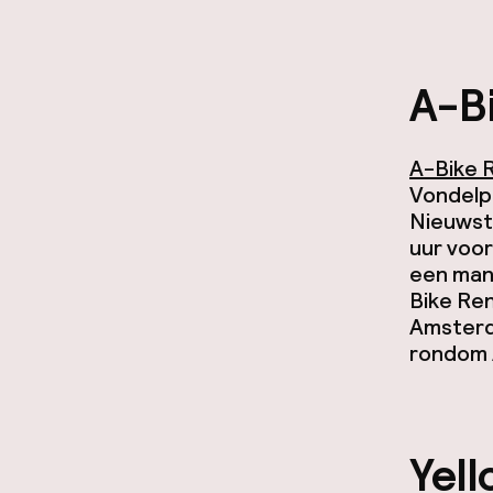
A-Bi
A-Bike 
Vondelpa
Nieuwstr
uur voor 
een mand
Bike Ren
Amsterd
rondom
Yell