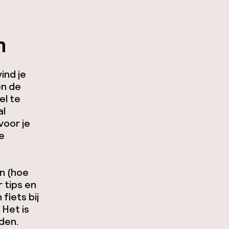
n
vind je
en de
el te
al
voor je
de
n (hoe
 tips en
fiets bij
 Het is
rden.