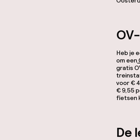
Oosterd
OV-
Heb je e
om een
gratis O
treinsta
voor € 4
€ 9,55 p
fietsen 
De l