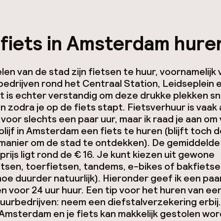
 fiets in Amsterdam hure
delen van de stad zijn fietsen te huur, voornamelijk 
edrijven rond het Centraal Station, Leidseplein 
 is echter verstandig om deze drukke plekken sn
n zodra je op de fiets stapt. Fietsverhuur is vaak 
 voor slechts een paar uur, maar ik raad je aan om 
blijf in Amsterdam een fiets te huren (blijft toch 
 manier om de stad te ontdekken). De gemiddelde
rijs ligt rond de € 16. Je kunt kiezen uit gewone
tsen, toerfietsen, tandems, e-bikes of bakfietse
oe duurder natuurlijk). Hieronder geef ik een paar
en voor 24 uur huur. Een tip voor het huren van een 
huurbedrijven: neem een diefstalverzekering erbij.
t Amsterdam en je fiets kan makkelijk gestolen wo