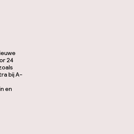
Nieuwe
or 24
 zoals
ra bij A-
in en