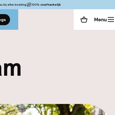
 bij elke boeking
100%
onafhankelijk
Menu
ogs
Winkelmand
am