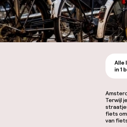
Alle
in 1 
Amsterda
Terwijl 
straatj
fiets om
van fiet