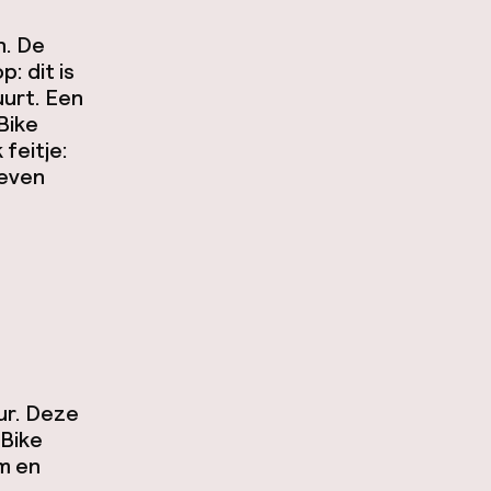
n. De
: dit is
uurt. Een
-Bike
feitje:
geven
ur. Deze
cBike
m en