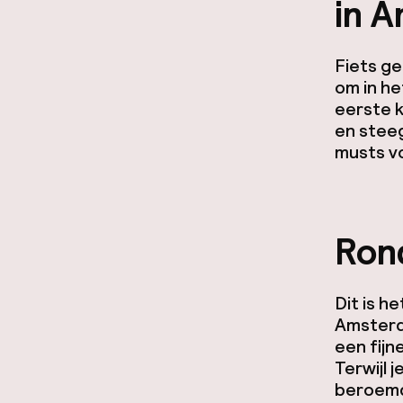
in 
Fiets ge
om in h
eerste k
en steeg
musts vo
Ron
Dit is h
Amsterd
een fijn
Terwijl 
beroemd