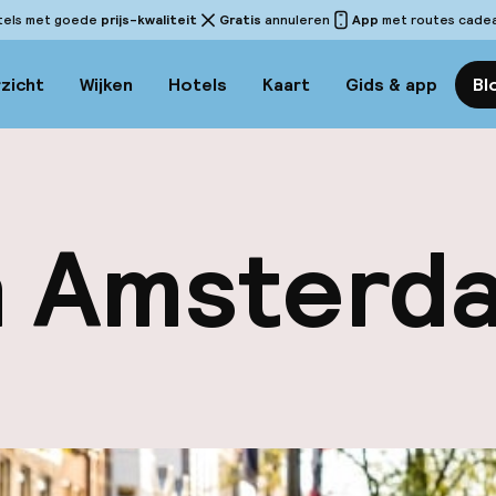
tels met goede
prijs-kwaliteit
Gratis
annuleren
App
met routes cadeau
zicht
Wijken
Hotels
Kaart
Gids & app
Bl
in Amsterd