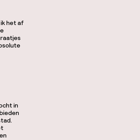
ik het af
je
traatjes
absolute
ocht in
 bieden
stad.
et
een