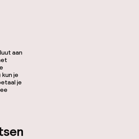
luut aan
het
le
 kun je
etaal je
wee
etsen