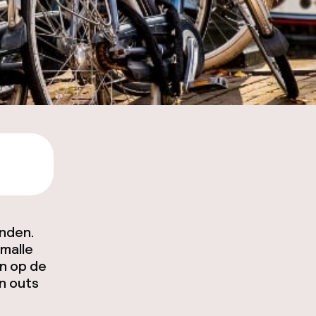
,99
onden.
smalle
n op de
en outs