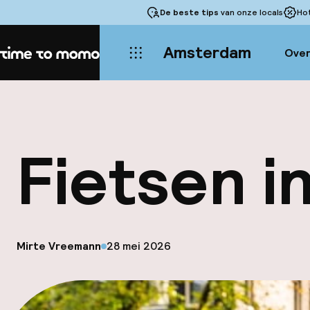
De beste tips
van onze locals
Ho
Amsterdam
Over
Home
Fietsen 
op
Mirte Vreemann
28 mei 2026
Gepubliceerd door