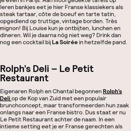
je even in Parijs. Aan mooi gedekte tafels op
leren bankjes eet je hier Franse klassiekers als
steak tartaar,
côte de boeuf en tarte tatin
,
opgediend op truttige, vintage borden.
Très
mignon!
Bij Louise kun je ontbijten, lunchen en
dineren. Wil je daarna nóg niet weg? Drink dan
nog een cocktail bij
La Soirée
in hetzelfde pand.
Rolph’s Deli – Le Petit
Restaurant
Eigenaren Rolph en Chantal begonnen
Rolph’s
Deli
op
de Kop van Zuid met een populair
brunchconcept, maar transformeerden hun zaak
onlangs naar een Franse bistro. Dus staat er nu
Le Petit Restaurant achter de naam. In een
intieme setting eet je er Franse gerechten als