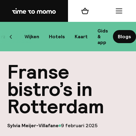
Home
Winkelmand
Menu
Ro
Gids
rzicht
Wijken
Hotels
Kaart
&
Blogs
Scroll naar links
app
Best
Franse
bistro’s in
Rotterdam
bes
Reis
W
op
Sylvia Meijer-Villafane
9 februari 2025
Gepubliceerd door
Mij