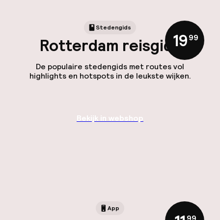
Stedengids
19
,
99
Rotterdam reisgids
De populaire stedengids met routes vol
highlights en hotspots in de leukste wijken.
Bekijk in webshop
App
,
99