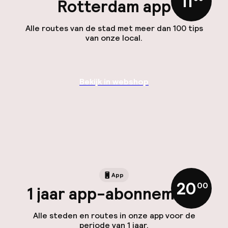
11
Rotterdam app
Alle routes van de stad met meer dan 100 tips
van onze local.
Bekijk in webshop
App
20
,
00
1 jaar app-abonnement
Alle steden en routes in onze app voor de
periode van 1 jaar.