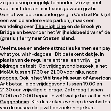
zo goedkoop mogelijk te houden. Zo zijn heel
veel must do’s en must sees gewoon gratis.
Geniet van de zonsondergang in
Central Park
(of
een van de andere vele parken), maak een
wandeling over
The High Line
en de
Brooklyn
Bridge
en bewonder het
Vrijheidsbeeld
vanaf de
(gratis!) ferry naar
Staten Island
.
Veel musea en andere attracties kennen een
pay
what you wish
-dagdeel. Dit betekent dat je, in
plaats van de reguliere entree, een vrijwillige
bijdrage betaalt. Op vrijdagavond bezoek je het
MoMA
tussen 17.30 en 21.00 voor niks, nada,
noppes. Ook in het
Whitney Museum of American
Art
betaal je op vrijdagavond tussen 19.00 en
21.30 een vrijwillige bijdrage. Zaterdag tussen
17.00 en 20.00 bepaal je zelf wat je betaalt in het
Guggenheim
. Kijk dus zeker even op de websites
van de musea die jij wilt bezoeken – je kunt