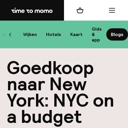
Home
Winkelmand
Menu
New
Gids
rzicht
Wijken
Hotels
Kaart
&
Blogs
Scroll naar links
app
B
Goedkoop
naar New
York: NYC on
best
a budget
Reisi
We