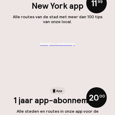
11
,
99
New York app
Alle routes van de stad met meer dan 100 tips
van onze local.
Bekijk in webshop
App
20
,
00
1 jaar app-abonnement
Alle steden en routes in onze app voor de