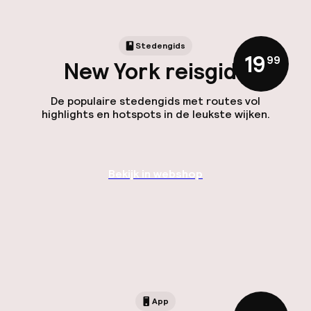
Stedengids
19
,
99
New York reisgids
De populaire stedengids met routes vol
highlights en hotspots in de leukste wijken.
Bekijk in webshop
App