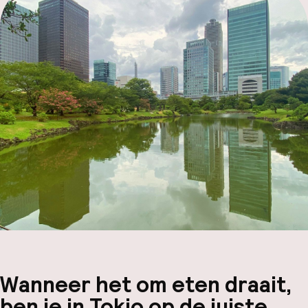
Hul
O
Ne
Facebo
Wanneer het om eten draait,
ben je in Tokio op de juiste