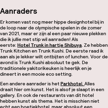
Aanraders
Er komen vast nog meer hippe designhotel bij in
de loop naar de olympische spelen in de zomer
van 2021, maar er zijn al een paar nieuwe plekken
die ik jullie met stip wil aanraden! Als
eerste:
Hotel
Trunk in hartje Shibuya
. Ze hebben
Trunk
Kitchen en
Trunk
Kushi
. De eerste raad ik
aan als je lekker wilt ontbijten of lunchen. Voor de
avond is
Trunk
Kushi
absoluut te gek. De
traditionele
yakitori
keuken is heerlijk en je
dineert in een mooie eco setting.
Een andere aanrader is het
Parkhote
l.
Alles
draait hier om kunst. Het is alsof je slaapt in een
gallery
. En ook de restaurants van dit hotel
hebben kunst als thema. Het is misschien niet
echt een boetiekhotel, maar absoluut een