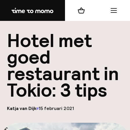
Home
Winkelmand
Menu
b
Hotel met
goed
restaurant in
best
Tokio: 3 tips
Reisi
We
Mijn
op
Katja van Dijk
15 februari 2021
Gepubliceerd door
ver