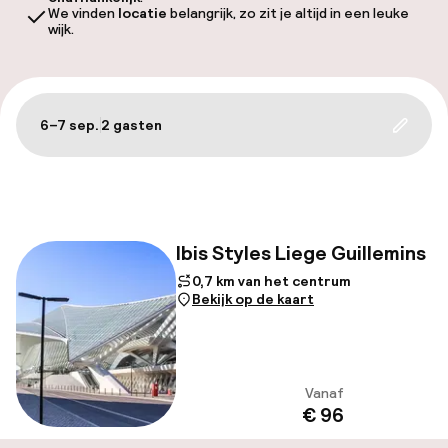
Mijn
We vinden
locatie
belangrijk, zo zit je altijd in een leuke
wijk.
ver
Hul
6–7 sep.
2 gasten
Update
Filter en sorteer
O
Ibis Styles Liege Guillemins
0,7 km van het centrum
Ne
Bekijk op de kaart
Vanaf
Bekijk
€ 96
Facebo