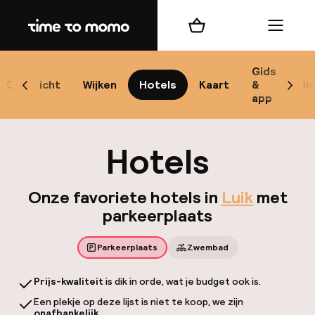
Home
Winkelmand
Menu
Gids
Overzicht
Wijken
Hotels
Kaart
&
Bl
Scroll naar links
Scrol
app
B
Hotels
Onze favoriete hotels in
Luik
met
parkeerplaats
best
Parkeerplaats
Zwembad
Reisi
Prijs-kwaliteit
is dik in orde, wat je budget ook is.
We
Een plekje op deze lijst is niet te koop, we zijn
onafhankelijk
.