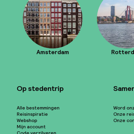
Amsterdam
Rotter
Op stedentrip
Same
Alle bestemmingen
Word onze
Reisinspiratie
Onze rei
Webshop
Onze con
Mijn account
Code verzilveren