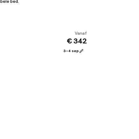
bele bed.
Vanaf
€ 342
Bekijk
3–4 sep