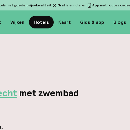
tels met goede
prijs-kwaliteit
Gratis
annuleren
App
met routes cadeau
t
Wijken
Hotels
Kaart
Gids & app
Blogs
echt
met zwembad
s.