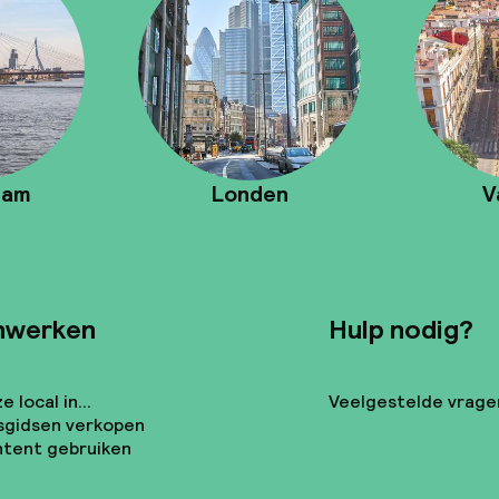
dam
Londen
V
nwerken
Hulp nodig?
 local in...
Veelgestelde vrage
sgidsen verkopen
tent gebruiken