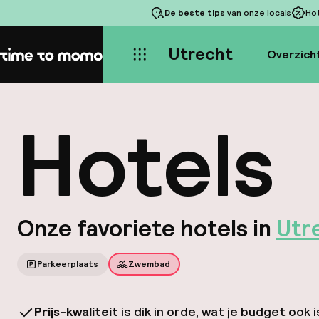
De beste tips
van onze locals
Ho
Utrecht
Overzich
Home
Hotels
Onze favoriete hotels in
Utr
Parkeerplaats
Zwembad
Prijs-kwaliteit
is dik in orde, wat je budget ook i