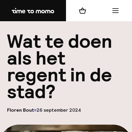
Home
Winkelmand
Menu
b
Wat te doen
als het
regent in de
best
stad?
Reisi
We
Mijn
op
Floren Bout
26 september 2024
Gepubliceerd door
ver