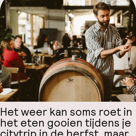
Hul
O
Ne
Facebo
Het weer kan soms roet in
het eten gooien tijdens je
citytrip in de herfst, maar