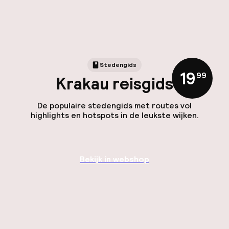
Stedengids
19
,
99
Krakau reisgids
De populaire stedengids met routes vol
highlights en hotspots in de leukste wijken.
Bekijk in webshop