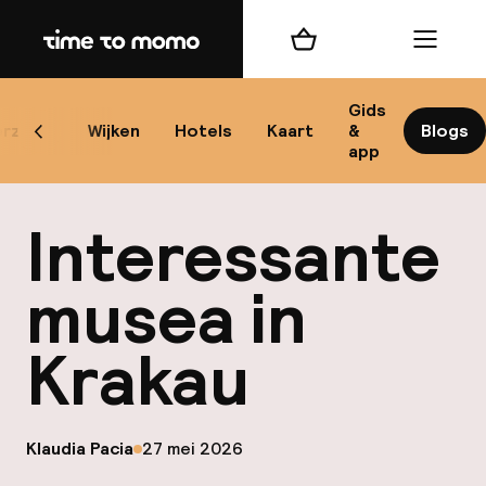
Home
Winkelmand
Menu
Kr
Gids
rzicht
Wijken
Hotels
Kaart
&
Blogs
Scroll naar links
app
B
Interessante
musea in
Krakau
best
Reisi
op
Klaudia Pacia
27 mei 2026
We
Gepubliceerd door