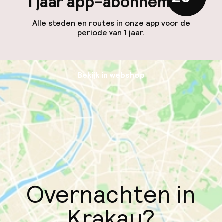
1 jaar app-abonnement
Alle steden en routes in onze app voor de
periode van 1 jaar.
Bekijk in webshop
Overnachten in
Krakau?