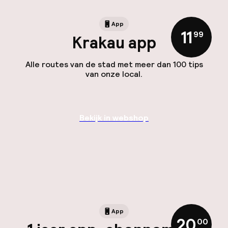
App
11
,
99
Krakau app
Alle routes van de stad met meer dan 100 tips
van onze local.
Bekijk in webshop
App
20
,
00