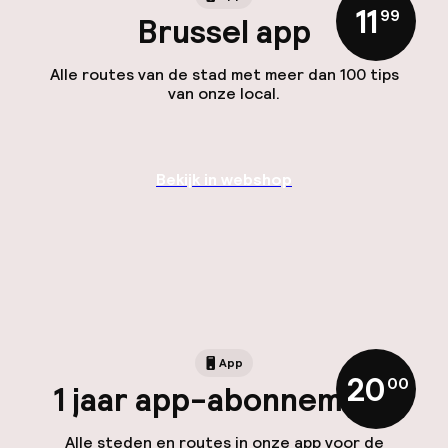
11
,
99
Brussel app
Alle routes van de stad met meer dan 100 tips
van onze local.
Bekijk in webshop
App
20
,
00
1 jaar app-abonnement
Alle steden en routes in onze app voor de