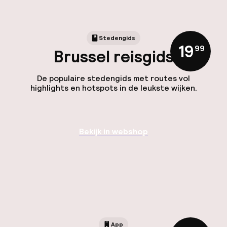
Stedengids
19
,
99
Brussel reisgids
De populaire stedengids met routes vol
highlights en hotspots in de leukste wijken.
Bekijk in webshop
App