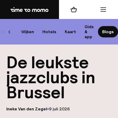
Home
Winkelmand
Menu
Br
Gids
rzicht
Wijken
Hotels
Kaart
&
Blogs
Scroll naar links
app
B
De leukste
jazzclubs in
Brussel
best
Reisi
op
Ineke Van den Zegel
9 juli 2026
We
Gepubliceerd door