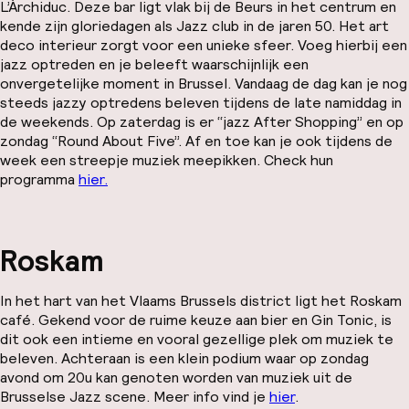
L’Àrchiduc. Deze bar ligt vlak bij de Beurs in het centrum en
kende zijn gloriedagen als Jazz club in de jaren 50. Het art
deco interieur zorgt voor een unieke sfeer. Voeg hierbij een
jazz optreden en je beleeft waarschijnlijk een
onvergetelijke moment in Brussel. Vandaag de dag kan je nog
steeds jazzy optredens beleven tijdens de late namiddag in
de weekends. Op zaterdag is er “jazz After Shopping” en op
zondag “Round About Five”. Af en toe kan je ook tijdens de
week een streepje muziek meepikken. Check hun
programma
hier.
Roskam
In het hart van het Vlaams Brussels district ligt het Roskam
café. Gekend voor de ruime keuze aan bier en Gin Tonic, is
dit ook een intieme en vooral gezellige plek om muziek te
beleven. Achteraan is een klein podium waar op zondag
avond om 20u kan genoten worden van muziek uit de
Brusselse Jazz scene. Meer info vind je
hier
.