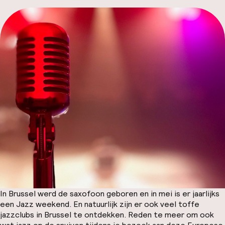
Mijn
ver
Hul
O
Ne
In Brussel werd de saxofoon geboren en in mei is er jaarlijks
een Jazz weekend. En natuurlijk zijn er ook veel toffe
jazzclubs in Brussel te ontdekken. Reden te meer om ook
Facebo