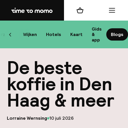
Home
Winkelmand
Menu
Gids
rzicht
Wijken
Hotels
Kaart
&
Blogs
Scroll naar links
H
app
De beste
B
koffie in Den
Haag & meer
best
op
Lorraine Wernsing
10 juli 2026
Gepubliceerd door
Reisi