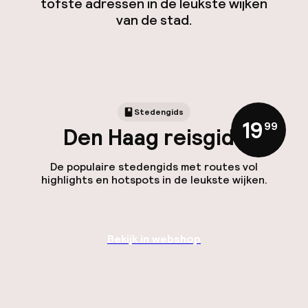
tofste adressen in de leukste wijken
van de stad.
Stedengids
19
,
99
Den Haag reisgids
De populaire stedengids met routes vol
highlights en hotspots in de leukste wijken.
Bekijk in webshop