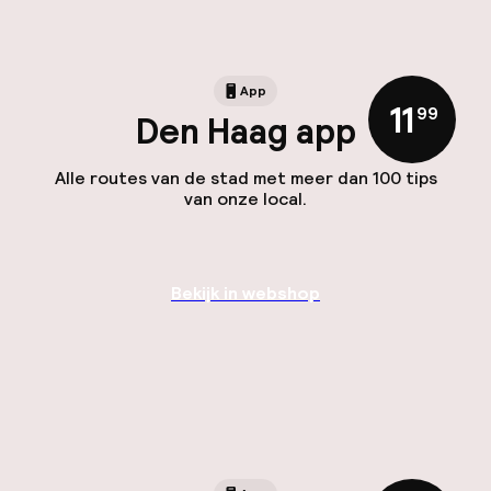
App
11
,
99
Den Haag app
Alle routes van de stad met meer dan 100 tips
van onze local.
Bekijk in webshop