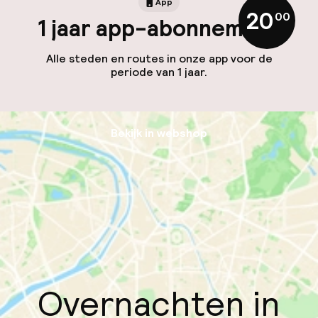
App
20
,
00
1 jaar app-abonnement
Alle steden en routes in onze app voor de
periode van 1 jaar.
Bekijk in webshop
Overnachten in