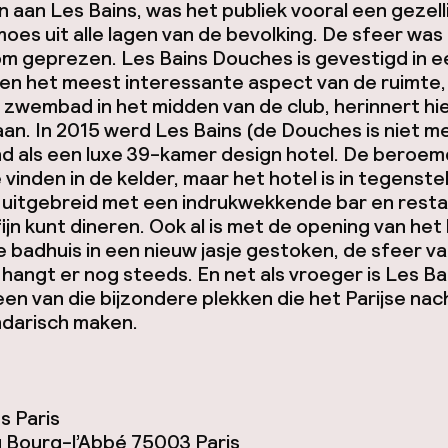
 aan Les Bains, was het publiek vooral een gezell
es uit alle lagen van de bevolking. De sfeer was
om geprezen. Les Bains Douches is gevestigd in e
 en het meest interessante aspect van de ruimte,
zwembad in het midden van de club, herinnert hi
an. In 2015 werd Les Bains (de Douches is niet m
d als een luxe 39-kamer design hotel. De beroem
e vinden in de kelder, maar het hotel is in tegenstel
 uitgebreid met een indrukwekkende bar en rest
fijn kunt dineren. Ook al is met de opening van het
 badhuis in een nieuw jasje gestoken, de sfeer v
hangt er nog steeds. En net als vroeger is Les Ba
en van die bijzondere plekken die het Parijse nac
ndarisch maken.
s Paris
u Bourg-l’Abbé 75003 Paris