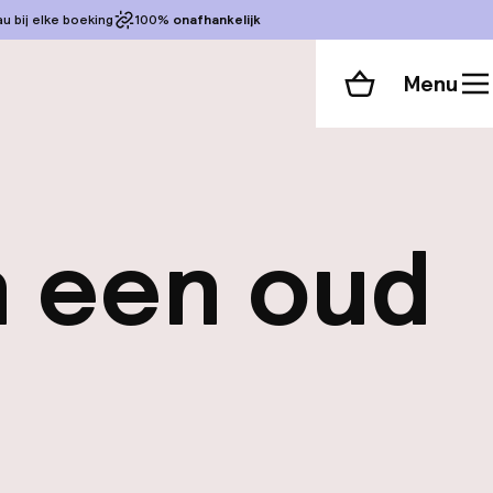
 bij elke boeking
100%
onafhankelijk
Menu
Winkelmand
n een oud