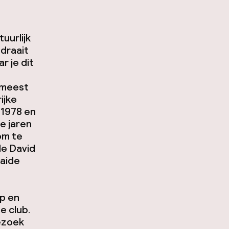
uurlijk
 draait
r je dit
e meest
ijke
 1978 en
e jaren
om te
de David
aaide
p en
e club.
ezoek