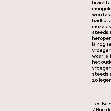
brachten
mengelmo
werd al
badhuis
mozaiek 
steeds a
heropen
is nog t
vroeger
waar je 
het oude
vroeger 
steeds e
zo lege
Les Bain
7 Rue d