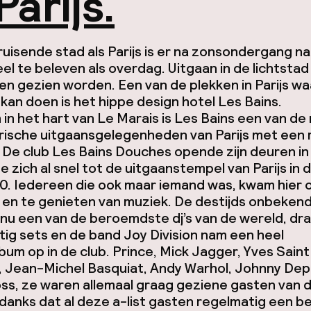
Parijs.
ruisende stad als Parijs is er na zonsondergang nat
el te beleven als overdag. Uitgaan in de lichtstad
en gezien worden. Een van de plekken in Parijs waa
kan doen is het hippe design hotel Les Bains.
in het hart van Le Marais is Les Bains een van d
ische uitgaansgelegenheden van Parijs met een r
. De club Les Bains Douches opende zijn deuren in
 zich al snel tot de uitgaanstempel van Parijs in d
90. Iedereen die ook maar iemand was, kwam hier 
 en te genieten van muziek. De destijds onbeken
nu een van de beroemdste dj’s van de wereld, dr
ig sets en de band Joy Division nam een heel
bum op in de club. Prince, Mick Jagger, Yves Saint
, Jean-Michel Basquiat, Andy Warhol, Johnny Dep
s, ze waren allemaal graag geziene gasten van d
danks dat al deze a-list gasten regelmatig een b