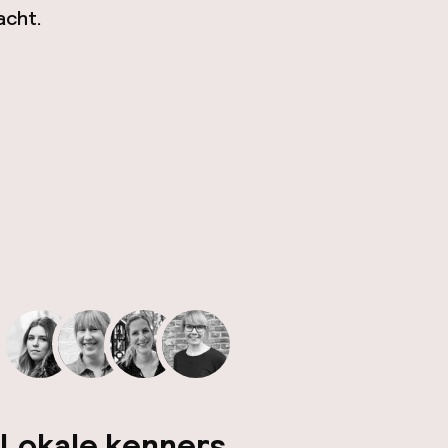
acht.
Lokale kenners