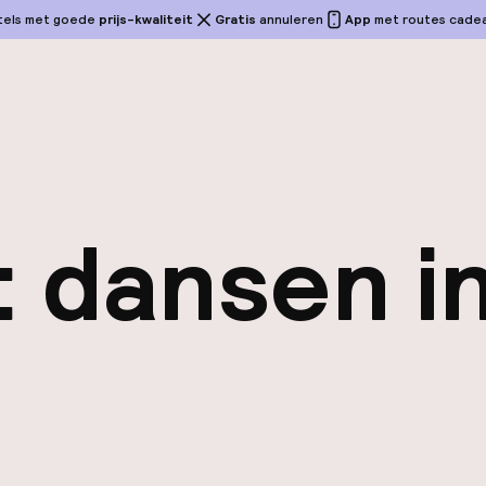
tels met goede
prijs-kwaliteit
Gratis
annuleren
App
met routes cadeau
: dansen i