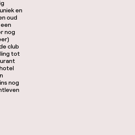
ig
 uniek en
en oud
 een
er nog
eer)
de club
ling tot
aurant
 hotel
an
ins nog
htleven