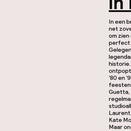
in 
In een b
net zove
om zien 
perfect 
Gelegen 
legendar
historie
ontpopte
’80 en ‘
feesten
Guetta, 
regelmat
studioal
Laurent
Kate Mos
Maar on