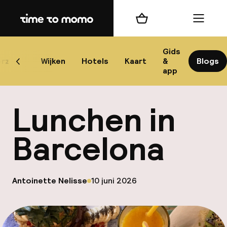
Home
Winkelmand
Menu
Bar
Gids
rzicht
Wijken
Hotels
Kaart
&
Blogs
Scroll naar links
app
Best
Lunchen in
Barcelona
best
op
Antoinette Nelisse
10 juni 2026
Gepubliceerd door
Reis
W
Mij