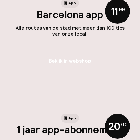
App
11
,
99
Barcelona app
Alle routes van de stad met meer dan 100 tips
van onze local.
Bekijk in webshop
App
20
,
00
1 jaar app-abonnement