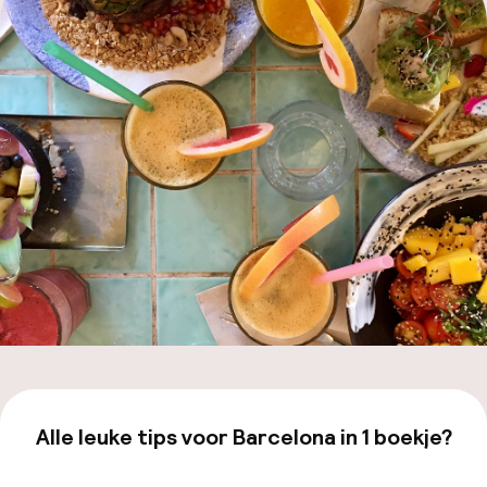
ver
Hul
N
Alle leuke tips voor Barcelona in 1 boekje?
Faceb
Bekijk de gids van €19,99