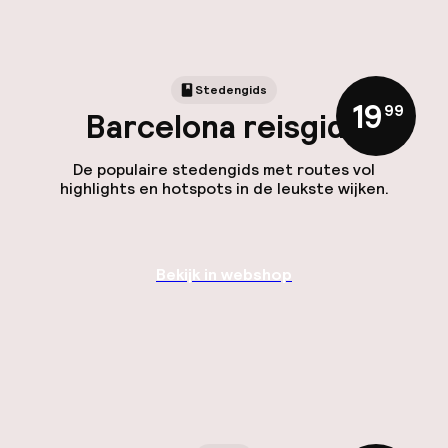
Stedengids
19
,
99
Barcelona reisgids
De populaire stedengids met routes vol
highlights en hotspots in de leukste wijken.
Bekijk in webshop