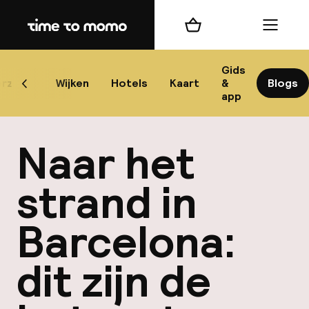
Home
Winkelmand
Menu
Bar
Gids
rzicht
Wijken
Hotels
Kaart
&
Blogs
Scroll naar links
app
Best
Naar het
strand in
Barcelona:
best
Reis
dit zijn de
W
Mij