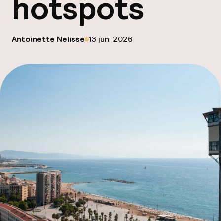
hotspots
ver
op
Antoinette Nelisse
13 juni 2026
Hul
Gepubliceerd door
N
Faceb