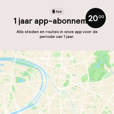
App
20
,
00
1 jaar app-abonnement
Alle steden en routes in onze app voor de
periode van 1 jaar.
Bekijk in webshop