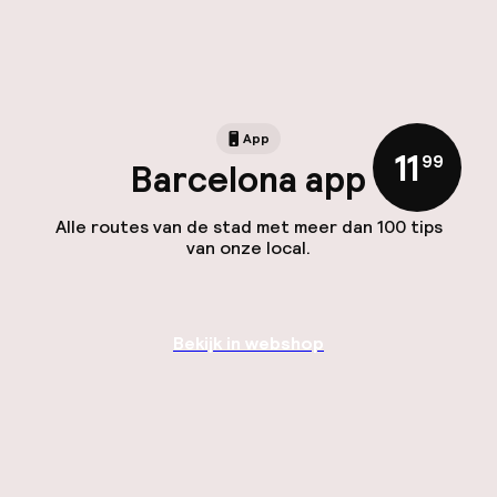
App
11
,
99
Barcelona app
Alle routes van de stad met meer dan 100 tips
van onze local.
Bekijk in webshop