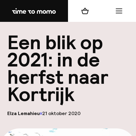
Home
Winkelmand
Menu
b
Een blik op
2021: in de
herfst naar
best
Kortrijk
Reisi
We
Mijn
op
Elza Lemahieu
21 oktober 2020
Gepubliceerd door
ver