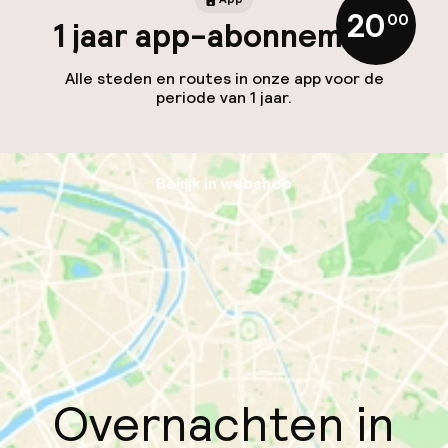
20
,
00
1 jaar app-abonnement
Alle steden en routes in onze app voor de
periode van 1 jaar.
Bekijk in webshop
Overnachten in