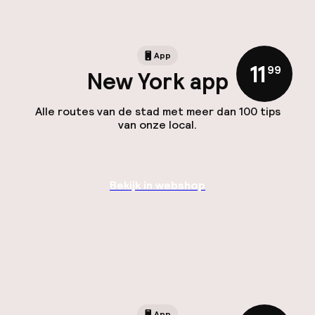
App
11
,
99
New York app
Alle routes van de stad met meer dan 100 tips
van onze local.
Bekijk in webshop
App