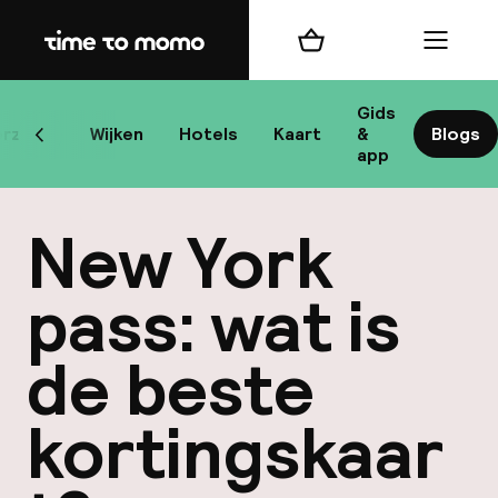
Home
Winkelmand
Menu
New
Gids
rzicht
Wijken
Hotels
Kaart
&
Blogs
Scroll naar links
app
B
New York
pass: wat is
de beste
best
kortingskaar
Reisi
We