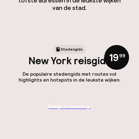
tofste adressen in de leukste wijken
van de stad.
Stedengids
19
,
99
New York reisgids
De populaire stedengids met routes vol
highlights en hotspots in de leukste wijken.
Bekijk in webshop