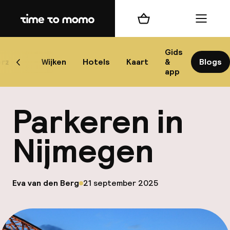
Home
Winkelmand
Menu
Nij
Gids
rzicht
Wijken
Hotels
Kaart
&
Blogs
Scroll naar links
app
B
Parkeren in
Nijmegen
best
op
Eva van den Berg
21 september 2025
Gepubliceerd door
Reisi
We