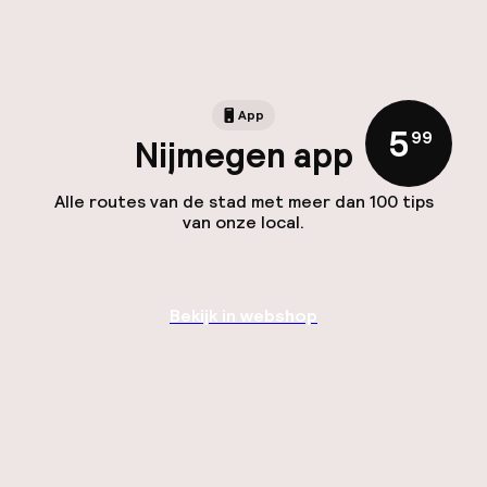
App
5
,
99
Nijmegen app
Alle routes van de stad met meer dan 100 tips
van onze local.
Bekijk in webshop