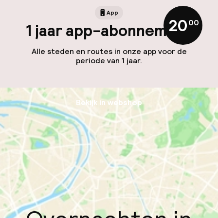
App
20
,
00
1 jaar app-abonnement
Alle steden en routes in onze app voor de
periode van 1 jaar.
Bekijk in webshop