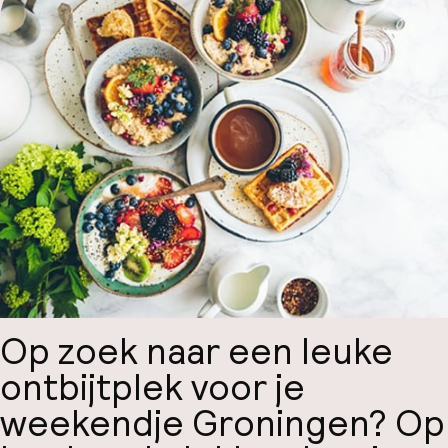
Code 
Hul
Op zoek naar een leuke
ontbijtplek voor je
Face
weekendje Groningen? Op