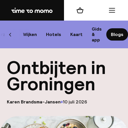
Home
Winkelmand
Menu
Gro
Gids
rzicht
Wijken
Hotels
Kaart
&
Blogs
Scroll naar links
app
Best
Ontbijten in
Groningen
bes
op
Karen Brandsma-Jansen
10 juli 2026
Gepubliceerd door
Reis
W
Mij