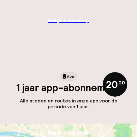
Bekijk in webshop
App
20
,
00
1 jaar app-abonnement
Alle steden en routes in onze app voor de
periode van 1 jaar.
Bekijk in webshop