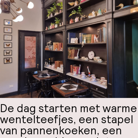
Mijn
ver
Hul
O
Ne
De dag starten met warme
wentelteefjes, een stapel
van pannenkoeken, een
Facebo