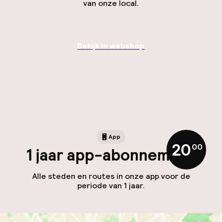
van onze local.
Bekijk in webshop
App
20
,
00
1 jaar app-abonnement
Alle steden en routes in onze app voor de
periode van 1 jaar.