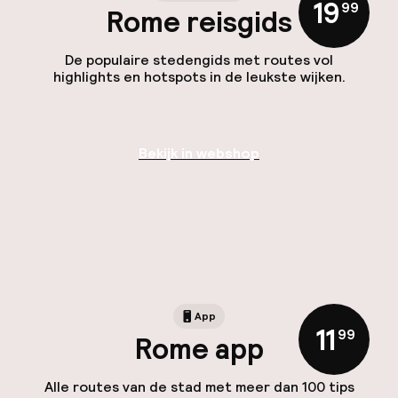
19
,
99
Rome reisgids
De populaire stedengids met routes vol
highlights en hotspots in de leukste wijken.
Bekijk in webshop
App
11
,
99
Rome app
Alle routes van de stad met meer dan 100 tips