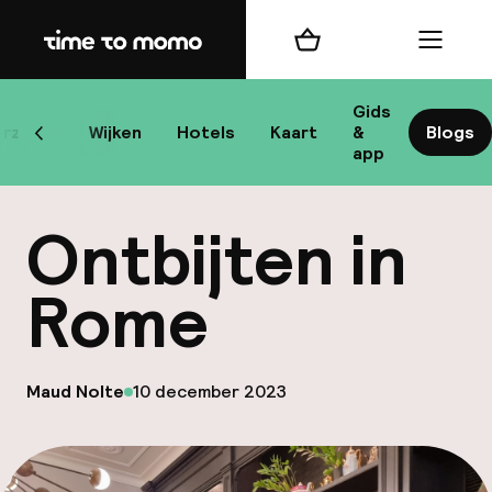
Home
Winkelmand
Menu
R
Gids
rzicht
Wijken
Hotels
Kaart
&
Blogs
Scroll naar links
app
B
Ontbijten in
Rome
best
op
Maud Nolte
10 december 2023
Gepubliceerd door
Reisi
We