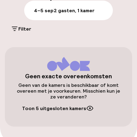
Parkeren & mobiliteit
4–5 sep
2 gasten, 1 kamer
Parkeergelegenheid op eigen terrein
(buiten)
Filter
Mogelijk extra kosten
Parkeergelegenheid op eigen terrein
(binnen)
Mogelijk extra kosten
Geen exacte overeenkomsten
Openbaar parkeren
Geen van de kamers is beschikbaar of komt
overeen met je voorkeuren. Misschien kun je
Luchthavenshuttle
ze veranderen?
Toon 5 uitgesloten kamers
Transferservice
Fietsverhuur