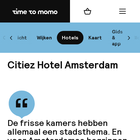
Home
Winkelmand
Menu
Am
Gids
Overzicht
Wijken
Hotels
Kaart
&
Bl
Scroll naar links
Scrol
app
Bes
Citiez Hotel Amsterdam
Bekijk alle
bes
Rei
De frisse kamers hebben
W
allemaal een stadsthema. En
Mi