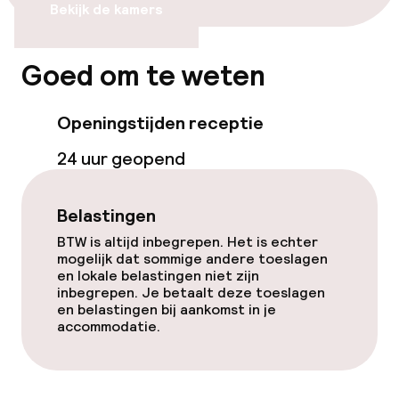
Fietsen beschikbaar
Bekijk de kamers
Goed om te weten
Toegankelijkheid
Overal rolstoeltoegankelijk
Openingstijden receptie
Lift
24 uur geopend
Belastingen
Entertainment
BTW is altijd inbegrepen. Het is echter
Gratis wifi
mogelijk dat sommige andere toeslagen
en lokale belastingen niet zijn
inbegrepen. Je betaalt deze toeslagen
TV lounge
en belastingen bij aankomst in je
accommodatie.
Game-kamer