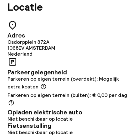
Eet- en drinkgelegenheden
Locatie
Bar
Adres
Eet- en drinkdiensten
Osdorpplein 372A
1068EV
AMSTERDAM
Ontbijtbuffet
Nederland
Roomservice
Parkeergelegenheid
Parkeren op eigen terrein (overdekt): Mogelijk
extra kosten
Schoonmaakvoorzieningen
Parkeren op eigen terrein (buiten): € 0,00 per dag
Wasservice
Opladen elektrische auto
Niet beschikbaar op locatie
Fietsenstalling
Beleid
Niet beschikbaar op locatie