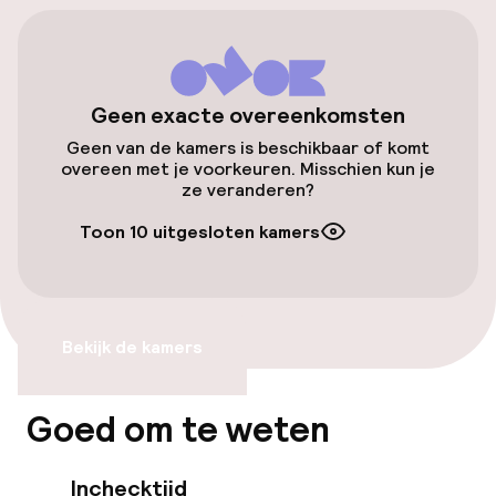
Mogelijk extra kosten
Openbaar parkeren
Geen exacte overeenkomsten
Fietsverhuur
Geen van de kamers is beschikbaar of komt
overeen met je voorkeuren. Misschien kun je
ze veranderen?
Toegankelijkheid
Toon 10 uitgesloten kamers
Overal rolstoeltoegankelijk
Lift
Bekijk de kamers
Entertainment
Goed om te weten
Betaalde wifi
Inchecktijd