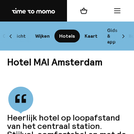
Home
Winkelmand
Menu
Am
Gids
Overzicht
Wijken
Hotels
Kaart
&
Bl
Scroll naar links
Scrol
app
Bes
Hotel MAI Amsterdam
Bekijk alle
bes
Rei
Heerlijk hotel op loopafstand
W
van het centraal station.
Mi