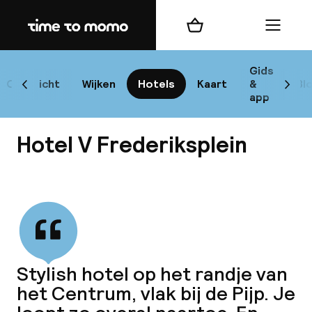
Home
Winkelmand
Menu
Am
Gids
Overzicht
Wijken
Hotels
Kaart
&
Bl
Scroll naar links
Scrol
app
Bes
Hotel V Frederiksplein
Bekijk alle
bes
Rei
Stylish hotel op het randje van
W
het Centrum, vlak bij de Pijp. Je
Mi