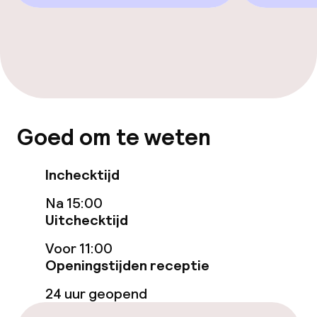
Wasservice
Zakelijke faciliteiten
Conferentieruimte
Goed om te weten
Beleid
Overal rookvrij
Inchecktijd
Na 15:00
Uitchecktijd
Voor 11:00
Openingstijden receptie
24 uur geopend