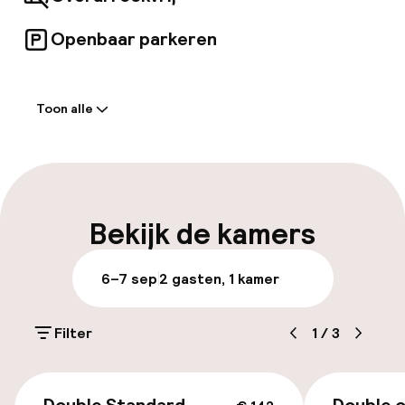
moderne voorzieningen.
Openbaar parkeren
Welkom
Toon alle
Receptie: 24 uur geopend
Bagageruimte
Parkeren & mobiliteit
Bekijk de kamers
Openbaar parkeren
6–7 sep
2 gasten, 1 kamer
Fietsverhuur
Filter
1
/
3
Toegankelijkheid
€ 142