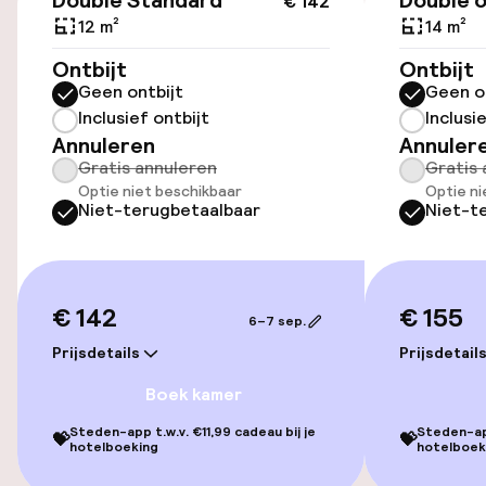
Double Standard
Double o
€ 142
Lift
12 m²
14 m²
Ontbijt
Ontbijt
Entertainment
Geen ontbijt
Geen o
Inclusief ontbijt
Inclusi
Gratis wifi
Annuleren
Annuler
Gratis annuleren
Gratis 
Tuin
Optie niet beschikbaar
Optie ni
Niet-terugbetaalbaar
Niet-t
Terras
€ 142
€ 155
Eet- en drinkgelegenheden
6–7 sep.
Prijsdetails
Prijsdetail
Bar
Boek kamer
Steden-app t.w.v. €11,99 cadeau bij je
Steden-app
💝
💝
Schoonmaakvoorzieningen
hotelboeking
hotelboek