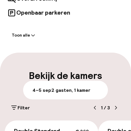
moderne voorzieningen.
Openbaar parkeren
Welkom
Toon alle
Receptie: 24 uur geopend
Bagageruimte
Parkeren & mobiliteit
Bekijk de kamers
Openbaar parkeren
4–5 sep
2 gasten, 1 kamer
Fietsverhuur
Filter
1
/
3
Toegankelijkheid
€ 269