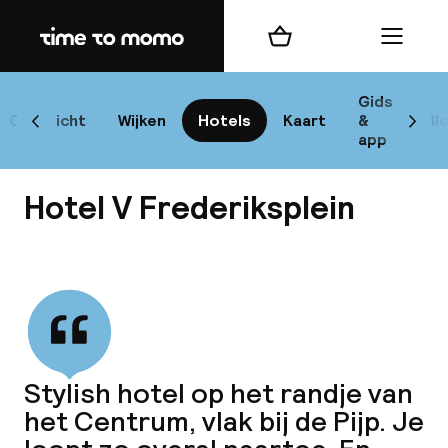
Home
Winkelmand
Menu
Am
Gids
Overzicht
Wijken
Hotels
Kaart
&
Bl
Scroll naar links
Scrol
app
Bes
Hotel V Frederiksplein
Bekijk alle
bes
Rei
Stylish hotel op het randje van
W
het Centrum, vlak bij de Pijp. Je
Mi