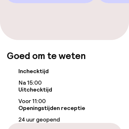
Wasservice
Zakelijke faciliteiten
Conferentieruimte
Goed om te weten
Beleid
Overal rookvrij
Inchecktijd
Na 15:00
Uitchecktijd
Voor 11:00
Openingstijden receptie
24 uur geopend