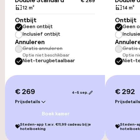
Double Standard
Double o
€ 269
Lift
12 m²
14 m²
Ontbijt
Ontbijt
Entertainment
Geen ontbijt
Geen o
Inclusief ontbijt
Inclusi
Gratis wifi
Annuleren
Annuler
Gratis annuleren
Gratis 
Tuin
Optie niet beschikbaar
Optie ni
Niet-terugbetaalbaar
Niet-t
Terras
€ 269
€ 292
Eet- en drinkgelegenheden
4–5 sep.
Prijsdetails
Prijsdetail
Bar
Boek kamer
Steden-app t.w.v. €11,99 cadeau bij je
Steden-app
💝
💝
Schoonmaakvoorzieningen
hotelboeking
hotelboek