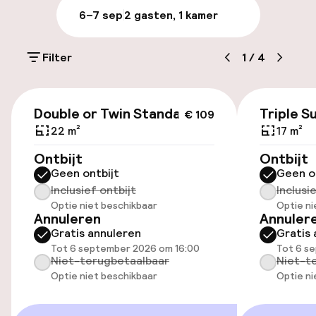
6–7 sep
2 gasten, 1 kamer
Laat uitchecken mogelijk
Filter
1
/
4
Meertalige medewerkers
Bagageruimte
€ 109
Double or Twin Standard
Triple S
€ 109
22 m²
17 m²
Parkeren & mobiliteit
Ontbijt
Ontbijt
Geen ontbijt
Geen o
Parkeergelegenheid op eigen terrein
Inclusief ontbijt
Inclusi
(buiten)
Optie niet beschikbaar
Optie ni
€ 15,00 per dag
Annuleren
Annuler
Gratis annuleren
Gratis 
Openbaar parkeren
Tot 6 september 2026 om 16:00
Tot 6 s
Niet-terugbetaalbaar
Niet-t
Optie niet beschikbaar
Optie ni
Fietsenstalling
Fietsverhuur