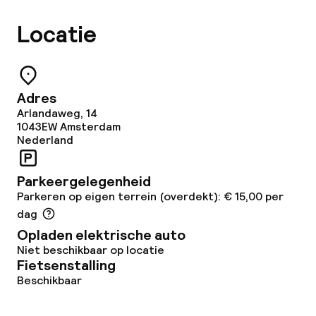
Bar
Locatie
Eet- en drinkdiensten
Roomservice
Adres
Arlandaweg, 14
1043EW
Amsterdam
Dieetopties
Nederland
Glutenvrije opties
Parkeergelegenheid
Parkeren op eigen terrein (overdekt): € 15,00 per
Schoonmaakvoorzieningen
dag
Opladen elektrische auto
Wasservice
Niet beschikbaar op locatie
Fietsenstalling
Beschikbaar
Beleid