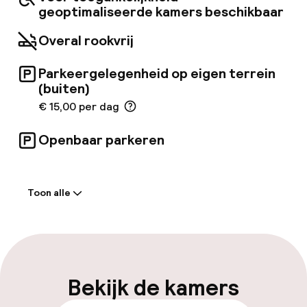
uw bezoek aan Amsterdam ook is, Urban Lodge
geoptimaliseerde kamers beschikbaar
zorgt ervoor dat u zich direct thuisvoelt.
Overal rookvrij
Parkeergelegenheid op eigen terrein
(buiten)
€ 15,00 per dag
Openbaar parkeren
Welkom
Toon alle
Receptie: 24 uur geopend
Self-service inchecken (kiosk)
Express check-in mogelijk
Bekijk de kamers
Vroeg uitchecken mogelijk