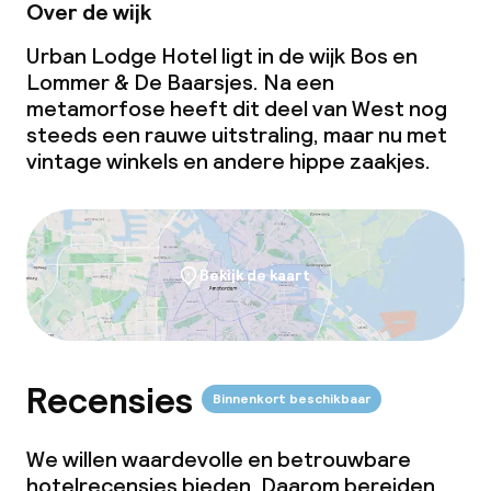
Over de wijk
Borg bij aankomst
Urban Lodge Hotel ligt in de wijk Bos en
Overal rookvrij
Lommer & De Baarsjes. Na een
metamorfose heeft dit deel van West nog
steeds een rauwe uitstraling, maar nu met
vintage winkels en andere hippe zaakjes.
Bekijk de kaart
Recensies
Binnenkort beschikbaar
We willen waardevolle en betrouwbare
hotelrecensies bieden. Daarom bereiden