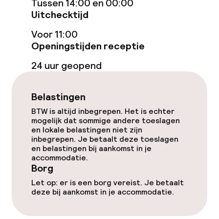
Tussen 14:00 en 00:00
geoptimaliseerde kamers beschikbaar
Uitchecktijd
Voor 11:00
Zwemmen & wellness
Openingstijden receptie
Fitnessruimte / gym
24 uur geopend
Entertainment
Belastingen
BTW is altijd inbegrepen. Het is echter
Betaalde wifi
mogelijk dat sommige andere toeslagen
en lokale belastingen niet zijn
TV lounge
inbegrepen. Je betaalt deze toeslagen
en belastingen bij aankomst in je
accommodatie.
Game-kamer
Borg
Let op: er is een borg vereist. Je betaalt
deze bij aankomst in je accommodatie.
Eet- en drinkgelegenheden