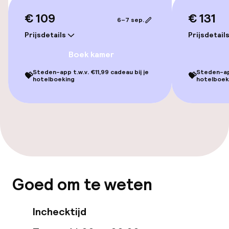
€ 109
€ 131
6–7 sep.
Fietsen beschikbaar
Prijsdetails
Prijsdetail
Boek kamer
Toegankelijkheid
Steden-app t.w.v. €11,99 cadeau bij je
Steden-app
💝
💝
hotelboeking
hotelboek
Overal rolstoeltoegankelijk
Lift
Voor toegankelijkheid
geoptimaliseerde kamers beschikbaar
Kamers
Goed om te weten
Familiekamers beschikbaar
Inchecktijd
Voor toegankelijkheid