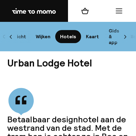
Home
Winkelmand
Menu
Am
Gids
Overzicht
Wijken
Hotels
Kaart
&
Bl
Scroll naar links
Scrol
app
Bes
Urban Lodge Hotel
Bekijk alle
bes
Rei
Betaalbaar designhotel aan de
W
westrand van de stad. Met de
Mi