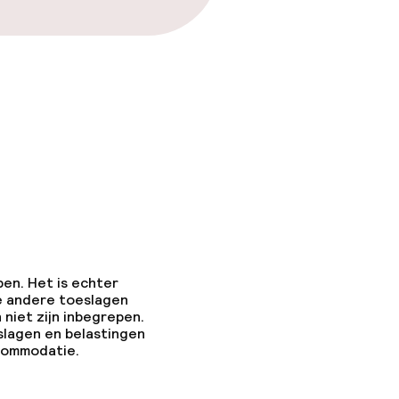
pen. Het is echter
e andere toeslagen
 niet zijn inbegrepen.
slagen en belastingen
ccommodatie.