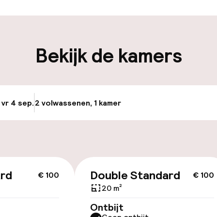
ken mogelijk
Bagageruimte
Bekijk de kamers
iliteit
keren
 vr 4 sep.
2 volwassenen, 1 kamer
Update beschikba
id
ard
Double Standard
€ 100
€ 100
20 m²
Ontbijt