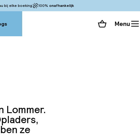
 bij elke boeking
100%
onafhankelijk
Menu
ogs
Winkelmand
Bekijk de kamers
alle 59 foto’s
 en Lommer.
Opladers,
bben ze