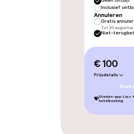
Entertainment
Geen ontbijt
Inclusief ontbi
Annuleren
Gratis wifi
Gratis annule
Tot 20 augustus
Niet-terugbet
Eet- en drinkd
Ontbijtbuffet
€ 100
Prijsdetails
Beleid
Boek 
Er wordt geen
Steden-app t.w.v. €
💝
hotelboeking
Overal rookvri