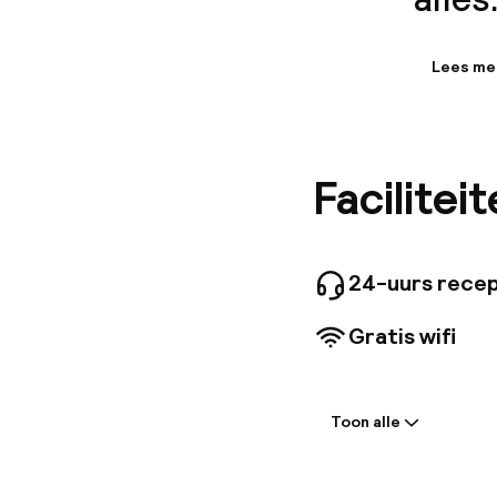
Lees me
Informa
Het XO H
Begin je
gemakkel
Facilitei
biedt to
beschikb
loopafst
minuten 
vervoer 
24-uurs recep
Gratis wifi
Welkom
Toon alle
Receptie: 24 
Vroeg incheck