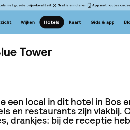
tels met goede
prijs-kwaliteit
Gratis
annuleren
App
met routes cadeau
zicht
Wijken
Hotels
Kaart
Gids & app
Bl
Blue Tower
Bekijk 
je een local in dit hotel in Bos
ls en restaurants zijn vlakbij. 
s, drankjes: bij de receptie he
.