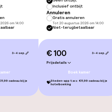
Geen ontbijt
jt
Inclusief ontbijt
Annuleren
ren
Gratis annuleren
 2026 om 14:00
Tot 20 augustus 2026 om 14:00
aalbaar
Niet-terugbetaalbaar
iensten
€ 100
3–4 sep.
3–4 sep.
Prijsdetails
kamer
Boek kamer
 alcohol geschonken
Vrijgezellenfees
11,99 cadeau bij je
Steden-app t.w.v. €11,99 cadeau bij je
💝
hotelboeking
feesten niet to
j