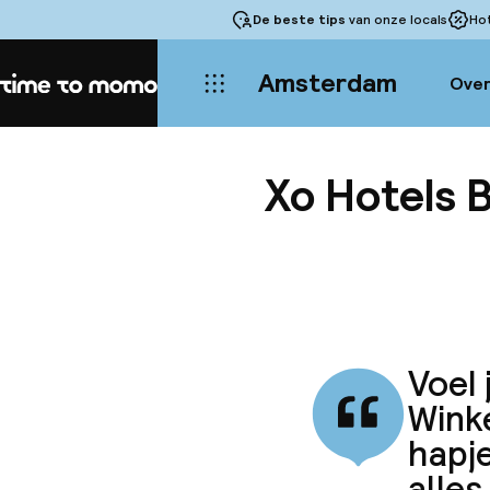
De beste tips
van onze locals
Ho
Amsterdam
Over
Home
Xo Hotels 
Voel 
Winke
hapje
alles