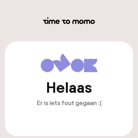
Helaas
Er is iets fout gegaan :(
Opnieuw laden