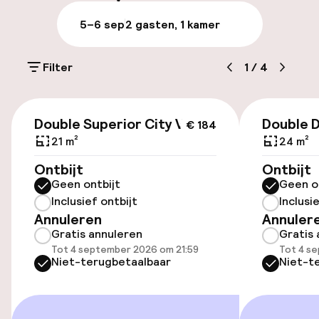
Meertalige medewerkers
5–6 sep
2 gasten, 1 kamer
Bagageruimte
Filter
1
/
4
Parkeren & mobiliteit
€ 184
Parkeergelegenheid op eigen terrein
Double Superior City View
Double D
€ 184
(buiten)
21 m²
24 m²
Mogelijk extra kosten
Ontbijt
Ontbijt
Geen ontbijt
Geen o
Openbaar parkeren
Inclusief ontbijt
Inclusi
Annuleren
Annuler
Gratis annuleren
Gratis 
Toegankelijkheid
Tot 4 september 2026 om 21:59
Tot 4 s
Niet-terugbetaalbaar
Niet-t
Overal rolstoeltoegankelijk
Lift