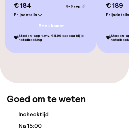
€ 184
€ 189
5–6 sep.
Kamers
Prijsdetails
Prijsdetail
Boek kamer
Aansluitende kamers beschikbaar
Steden-app t.w.v. €11,99 cadeau bij je
Steden-app
💝
💝
hotelboeking
hotelboek
Zwemmen & wellness
Fitnessruimte / gym
Entertainment
Betaalde wifi
Goed om te weten
Game-kamer
Inchecktijd
Na 15:00
Eet- en drinkgelegenheden