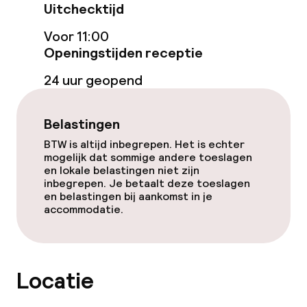
Uitchecktijd
Restaurant
Voor 11:00
Openingstijden receptie
Bar
24 uur geopend
Eet- en drinkdiensten
Belastingen
Ontbijtbuffet
BTW is altijd inbegrepen. Het is echter
mogelijk dat sommige andere toeslagen
en lokale belastingen niet zijn
Lunch à la carte
inbegrepen. Je betaalt deze toeslagen
en belastingen bij aankomst in je
Diner à la carte
accommodatie.
Roomservice
Locatie
Dieetopties