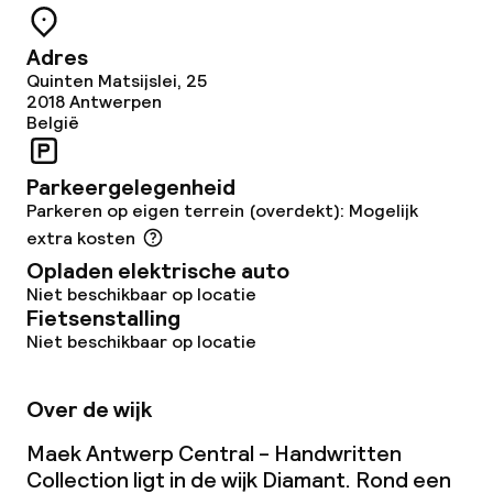
Vegetarische opties
Adres
Quinten Matsijslei, 25
Schoonmaakvoorzieningen
2018
Antwerpen
België
Wasservice
Parkeergelegenheid
Parkeren op eigen terrein (overdekt): Mogelijk
Zakelijke faciliteiten
extra kosten
Opladen elektrische auto
Conferentieruimte
Niet beschikbaar op locatie
Fietsenstalling
Vergaderruimte
Niet beschikbaar op locatie
Beleid
Over de wijk
Maek Antwerp Central - Handwritten
Overal rookvrij
Collection ligt in de wijk Diamant. Rond een