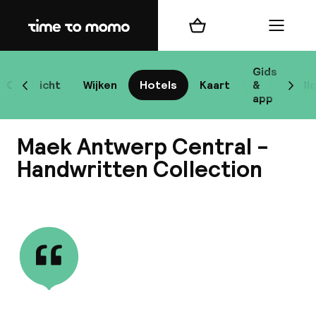
Home
Winkelmand
Menu
An
Gids
Overzicht
Wijken
Hotels
Kaart
&
Bl
Scroll naar links
Scrol
app
Bes
Maek Antwerp Central -
Handwritten Collection
Bekijk alle
bes
Rei
W
Mij