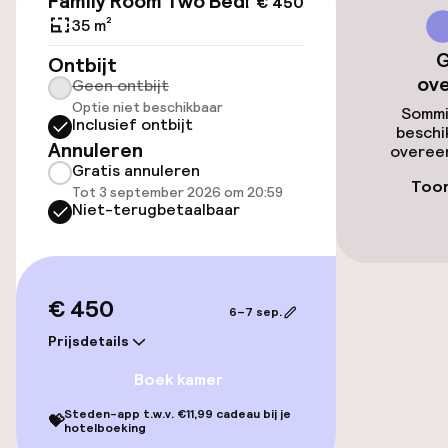
Family Room Two Bedrooms
€ 450
35 m²
Transferservice
G
Ontbijt
ov
Geen ontbijt
Fietsverhuur
Optie niet beschikbaar
Sommi
Inclusief ontbijt
beschi
Annuleren
overeen
Toegankelijkheid
Gratis annuleren
Toon
Tot 3 september 2026 om 20:59
Lift
Niet-terugbetaalbaar
Kamers
€ 450
6–7 sep.
Familiekamers beschikbaar
Prijsdetails
Kamers voor rokers beschikbaar
Boek kamer
Steden-app t.w.v. €11,99 cadeau bij je
💝
hotelboeking
Entertainment