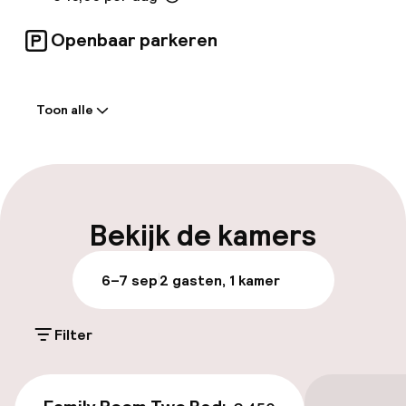
Openbaar parkeren
Welkom
Toon alle
Meertalige medewerkers
Bagageruimte
Parkeren & mobiliteit
Bekijk de kamers
Parkeergelegenheid op eigen terrein
6–7 sep
2 gasten, 1 kamer
(buiten)
€ 10,00 per dag
Filter
Openbaar parkeren
€ 450
Luchthavenshuttle