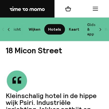
Home
Winkelmand
Menu
At
Gids
Overzicht
Wijken
Hotels
Kaart
&
Bl
Scroll naar links
Scrol
app
B
18 Micon Street
Bekijk alle
best
Reisi
Kleinschalig hotel in de hippe
wijk Psiri. Industriële
We