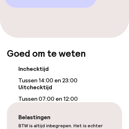
Gratis wifi
Eet- en drinkdiensten
Ontbijtbuffet
Goed om te weten
Schoonmaakvoorzieningen
Inchecktijd
Wasfaciliteiten (wasmachine)
Tussen 14:00 en 23:00
Uitchecktijd
Wasservice
Tussen 07:00 en 12:00
Beleid
Belastingen
Overal rookvrij
BTW is altijd inbegrepen. Het is echter