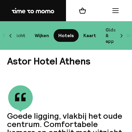
Home
Winkelmand
Menu
At
Gids
Overzicht
Wijken
Hotels
Kaart
&
Bl
Scroll naar links
Scrol
app
B
Astor Hotel Athens
Bekijk alle
best
Reisi
Goede ligging, vlakbij het oude
centrum. Comfortabele
We