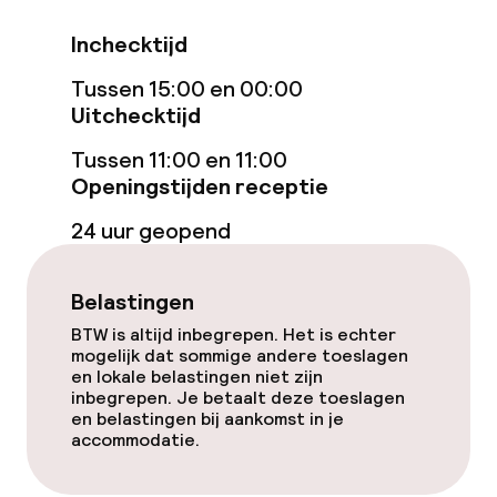
Eet- en drinkgelegenheden
Inchecktijd
Tussen 15:00 en 00:00
Restaurant
Uitchecktijd
Bar
Tussen 11:00 en 11:00
Openingstijden receptie
Eet- en drinkdiensten
24 uur geopend
Ontbijtbuffet
Belastingen
Lunch à la carte
BTW is altijd inbegrepen. Het is echter
mogelijk dat sommige andere toeslagen
en lokale belastingen niet zijn
Diner à la carte
inbegrepen. Je betaalt deze toeslagen
en belastingen bij aankomst in je
accommodatie.
Faciliteiten en diensten voor kinderen