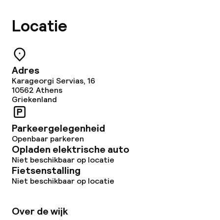
Babysitservice
Locatie
Schoonmaakvoorzieningen
Wasservice
Adres
Karageorgi Servias, 16
10562
Athens
Zakelijke faciliteiten
Griekenland
Conferentieruimte
Parkeergelegenheid
Openbaar parkeren
Vergaderruimte
Opladen elektrische auto
Niet beschikbaar op locatie
Fietsenstalling
Beleid
Niet beschikbaar op locatie
Overal rookvrij
Over de wijk