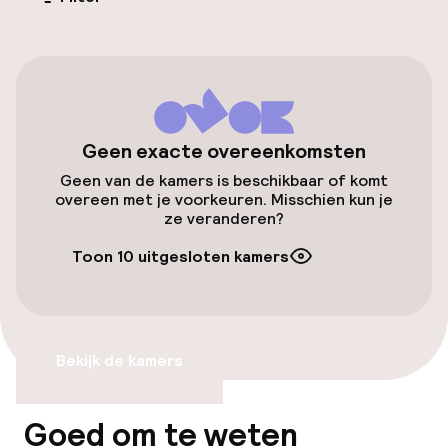
Openbaar parkeren
Toegankelijkheid
Lift
Geen exacte overeenkomsten
Geen van de kamers is beschikbaar of komt
overeen met je voorkeuren. Misschien kun je
Kamers
ze veranderen?
Familiekamers beschikbaar
Toon 10 uitgesloten kamers
Entertainment
Bekijk de kamers
Gratis wifi
Zonneterras
Goed om te weten