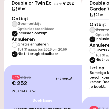
Fietsverhuur
Double or Twin Economy
Double o
€ 252
€ 275
Garden 
15 m²
Fietsen beschikbaar
21 m²
Ontbijt
Geen ontbijt
Ontbijt
Optie niet beschikbaar
Geen o
Toegankelijkheid
Inclusief ontbijt
Optie ni
Annuleren
Inclusi
Overal rolstoeltoegankelijk
Gratis annuleren
Annuler
Tot 31 augustus 2026 om 20:59
Gratis 
Lift
Niet-terugbetaalbaar
Tot 31 a
Niet-t
Let op
Zwemmen & wellness
Sommige ka
€ 275
beschikbaa
-8%
6–7 sep.
Hot tub
€ 252
kamer. Dee
je boekt.
Prijsdetails
Massage
Boek kamer
€ 314
Steden-app t.w.v. €11,99 cadeau bij je
-8%