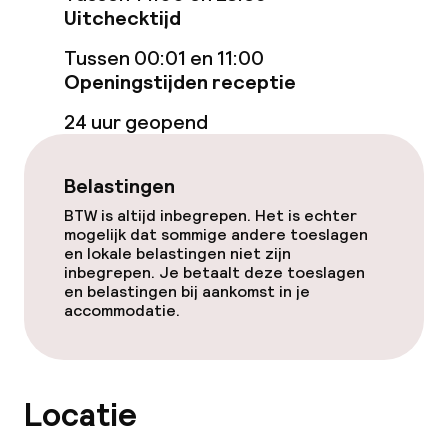
Uitchecktijd
Tussen 00:01 en 11:00
Schoonmaakvoorzieningen
Openingstijden receptie
Wasservice
24 uur geopend
Beleid
Belastingen
BTW is altijd inbegrepen. Het is echter
Overal rookvrij
mogelijk dat sommige andere toeslagen
en lokale belastingen niet zijn
inbegrepen. Je betaalt deze toeslagen
en belastingen bij aankomst in je
accommodatie.
Locatie