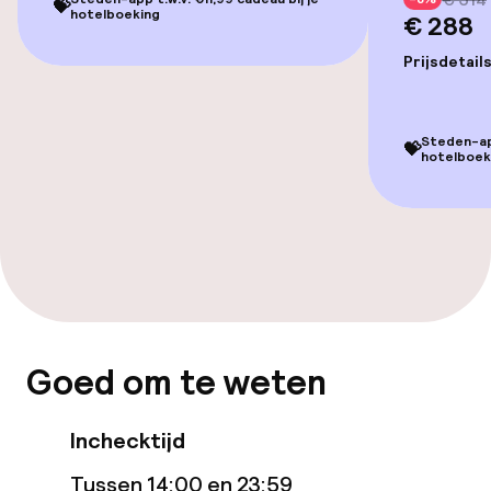
Entertainment
💝
hotelboeking
€ 288
Gratis wifi
Prijsdetail
Zonneterras
Steden-app
💝
hotelboek
Eet- en drinkgelegenheden
Bar
Eet- en drinkdiensten
Ontbijtbuffet
Goed om te weten
Faciliteiten en diensten voor kinderen
Inchecktijd
Tussen 14:00 en 23:59
Babysitservice