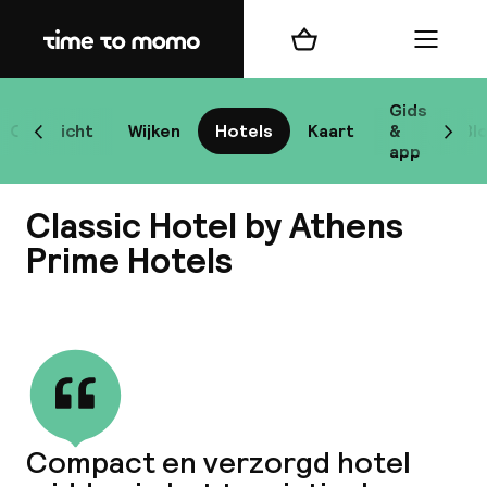
Home
Winkelmand
Menu
At
Gids
Overzicht
Wijken
Hotels
Kaart
&
Bl
Scroll naar links
Scrol
app
B
Classic Hotel by Athens
Prime Hotels
Bekijk alle
best
Reisi
We
Compact en verzorgd hotel