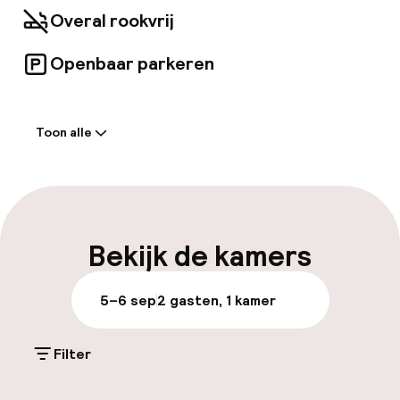
Overal rookvrij
Openbaar parkeren
Welkom
Toon alle
Receptie: 24 uur geopend
Meertalige medewerkers
Bagageruimte
Bekijk de kamers
Parkeren & mobiliteit
5–6 sep
2 gasten, 1 kamer
Openbaar parkeren
Filter
Toegankelijkheid