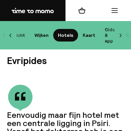
Home
Winkelmand
Menu
At
Gids
Overzicht
Wijken
Hotels
Kaart
&
Bl
Scroll naar links
Scrol
app
B
Evripides
Bekijk alle
best
Reisi
Eenvoudig maar fijn hotel met
een centrale ligging in Psiri.
We