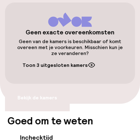
Lift
Geen exacte overeenkomsten
Zwemmen & wellness
Geen van de kamers is beschikbaar of komt
overeen met je voorkeuren. Misschien kun je
Fitnessruimte / gym
ze veranderen?
Toon 3 uitgesloten kamers
Entertainment
Gratis wifi
Bekijk de kamers
Eet- en drinkgelegenheden
Goed om te weten
Bar
Inchecktijd