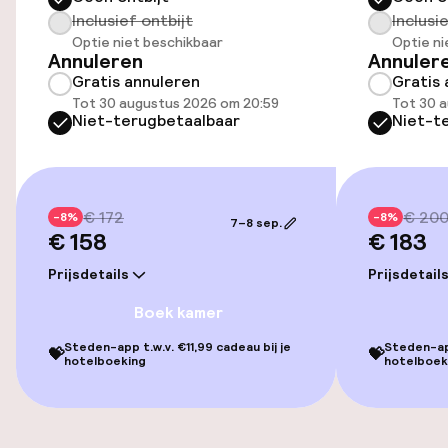
Inclusief ontbijt
Inclusi
Optie niet beschikbaar
Optie ni
Annuleren
Annuler
Beleid
Gratis annuleren
Gratis 
Tot 30 augustus 2026 om 20:59
Tot 30 
Overal rookvrij
Niet-terugbetaalbaar
Niet-t
€ 172
€ 20
-8%
-8%
7–8 sep.
€ 158
€ 183
Prijsdetails
Prijsdetail
Boek kamer
Steden-app t.w.v. €11,99 cadeau bij je
Steden-app
💝
💝
hotelboeking
hotelboek