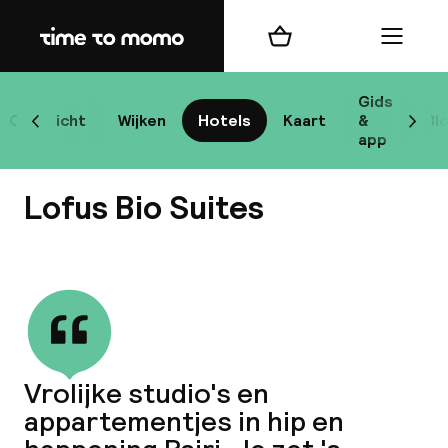
Home
Winkelmand
Menu
At
Gids
Overzicht
Wijken
Hotels
Kaart
&
Bl
Scroll naar links
Scrol
app
B
Lofus Bio Suites
Bekijk alle
best
Reisi
Vrolijke studio's en
appartementjes in hip en
We