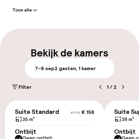
Welkom
Toon alle
Self-service inchecken (kiosk)
Meertalige medewerkers
Parkeren & mobiliteit
Bekijk de kamers
Openbaar parkeren
7–8 sep
2 gasten, 1 kamer
Toegankelijkheid
Filter
1
/
2
Lift
€ 158
€ 172
Suite Standard
Suite Su
€ 158
€ 172
35 m²
38 m²
Entertainment
Ontbijt
Ontbijt
Gratis wifi
Geen ontbijt
Geen o