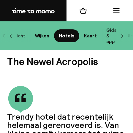
Home
Winkelmand
Menu
At
Gids
Overzicht
Wijken
Hotels
Kaart
&
Bl
Scroll naar links
Scrol
app
B
The Newel Acropolis
Bekijk alle
best
Reisi
Trendy hotel dat recentelijk
helemaal gerenoveerd is. Van
We