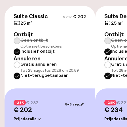
Parkeren & mobiliteit
€ 202
€ 282
Parkeergelegenheid op eigen terrein
Suite Classic
Suite De
€ 202
€ 282
(buiten)
25 m²
25 m²
€ 10,00 per dag
Ontbijt
Ontbijt
Geen ontbijt
Geen o
Openbaar parkeren
Optie niet beschikbaar
Optie ni
Inclusief ontbijt
Inclusi
Transferservice
Annuleren
Annuler
Gratis annuleren
Gratis 
Fietsenstalling
Tot 28 augustus 2026 om 20:59
Tot 28 
Niet-terugbetaalbaar
Niet-t
Toegankelijkheid
Lift
€ 282
€ 32
-28%
-28%
5–6 sep.
€ 202
€ 234
Prijsdetails
Prijsdetail
Zwemmen & wellness