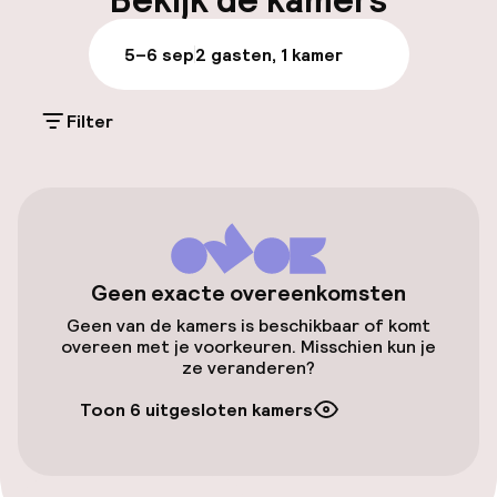
Bekijk de kamers
Parkeren & mobiliteit
5–6 sep
2 gasten, 1 kamer
Parkeergelegenheid op eigen terrein
(buiten)
Filter
€ 25,00 per dag
Openbaar parkeren
Oplaadpunt elektrische auto op
locatie
Geen exacte overeenkomsten
Geen van de kamers is beschikbaar of komt
Fietsenstalling
overeen met je voorkeuren. Misschien kun je
ze veranderen?
Toegankelijkheid
Toon 6 uitgesloten kamers
Overal rolstoeltoegankelijk