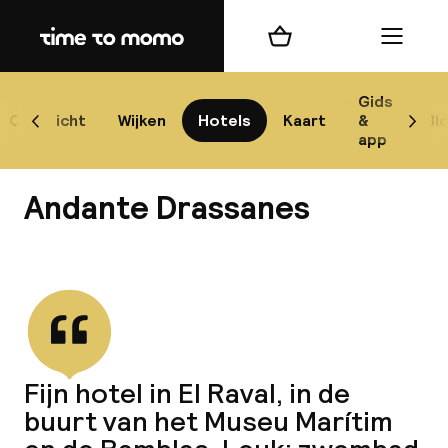
Home
Winkelmand
Menu
Bar
Gids
Overzicht
Wijken
Hotels
Kaart
&
Bl
Scroll naar links
Scrol
app
Best
Andante Drassanes
Bekijk alle
best
Reis
Fijn hotel in El Raval, in de
W
buurt van het Museu Marítim
Mij