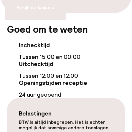
Lift
Bekijk de kamers
Zwemmen & wellness
Goed om te weten
Privé zwembad
Inchecktijd
Zoetwater buitenzwembad
Tussen 15:00 en 00:00
Uitchecktijd
Ligstoelen
Tussen 12:00 en 12:00
Parasols
Openingstijden receptie
Fitnessruimte / gym
24 uur geopend
Belastingen
Entertainment
BTW is altijd inbegrepen. Het is echter
mogelijk dat sommige andere toeslagen
Gratis wifi