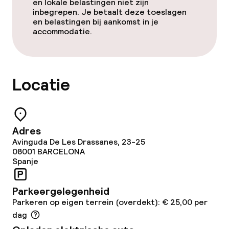
en lokale belastingen niet zijn
inbegrepen. Je betaalt deze toeslagen
Zonneterras
en belastingen bij aankomst in je
accommodatie.
TV lounge
Eet- en drinkdiensten
Locatie
Ontbijtbuffet
Adres
Schoonmaakvoorzieningen
Avinguda De Les Drassanes, 23-25
08001
BARCELONA
Wasservice
Spanje
Parkeergelegenheid
Beleid
Parkeren op eigen terrein (overdekt): € 25,00 per
dag
Overal rookvrij