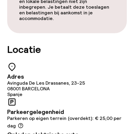
en lokale belastingen niet zijn
inbegrepen. Je betaalt deze toeslagen
Zonneterras
en belastingen bij aankomst in je
accommodatie.
TV lounge
Eet- en drinkdiensten
Locatie
Ontbijtbuffet
Adres
Schoonmaakvoorzieningen
Avinguda De Les Drassanes, 23-25
08001
BARCELONA
Wasservice
Spanje
Parkeergelegenheid
Beleid
Parkeren op eigen terrein (overdekt): € 25,00 per
dag
Overal rookvrij