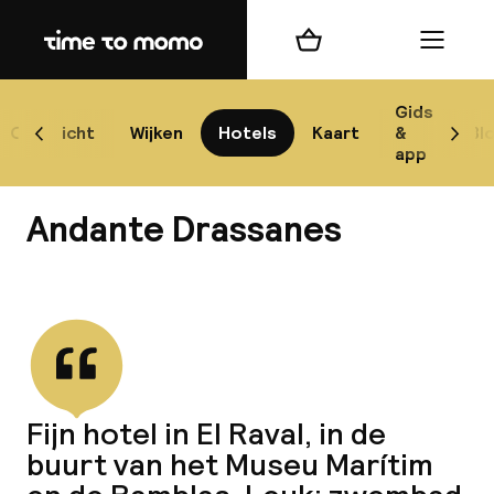
Home
Winkelmand
Menu
Bar
Gids
Overzicht
Wijken
Hotels
Kaart
&
Bl
Scroll naar links
Scrol
app
Best
Andante Drassanes
Bekijk alle
best
Reis
Fijn hotel in El Raval, in de
W
buurt van het Museu Marítim
Mij