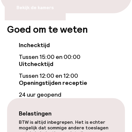
Lift
Bekijk de kamers
Zwemmen & wellness
Goed om te weten
Privé zwembad
Inchecktijd
Zoetwater buitenzwembad
Tussen 15:00 en 00:00
Uitchecktijd
Ligstoelen
Tussen 12:00 en 12:00
Parasols
Openingstijden receptie
Fitnessruimte / gym
24 uur geopend
Belastingen
Entertainment
BTW is altijd inbegrepen. Het is echter
mogelijk dat sommige andere toeslagen
Gratis wifi