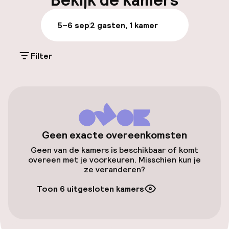
Bekijk de kamers
Parkeren & mobiliteit
5–6 sep
2 gasten, 1 kamer
Parkeergelegenheid op eigen terrein
(buiten)
Filter
€ 25,00 per dag
Openbaar parkeren
Oplaadpunt elektrische auto op
locatie
Geen exacte overeenkomsten
Geen van de kamers is beschikbaar of komt
Fietsenstalling
overeen met je voorkeuren. Misschien kun je
ze veranderen?
Toegankelijkheid
Toon 6 uitgesloten kamers
Overal rolstoeltoegankelijk