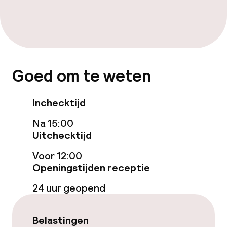
Schoonmaakvoorzieningen
Wasfaciliteiten (wasmachine)
Wasservice
Goed om te weten
Zakelijke faciliteiten
Inchecktijd
Conferentieruimte
Na 15:00
Uitchecktijd
Vergaderruimte
Voor 12:00
Openingstijden receptie
Beleid
24 uur geopend
Overal rookvrij
Uitsluitend volwassenen
Belastingen