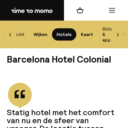
Home
Winkelmand
Menu
Bar
Gids
Overzicht
Wijken
Hotels
Kaart
&
Bl
Scroll naar links
Scrol
app
Best
Barcelona Hotel Colonial
Bekijk alle
best
Reis
Statig hotel met het comfort
W
van nu en de sfeer van
Mij