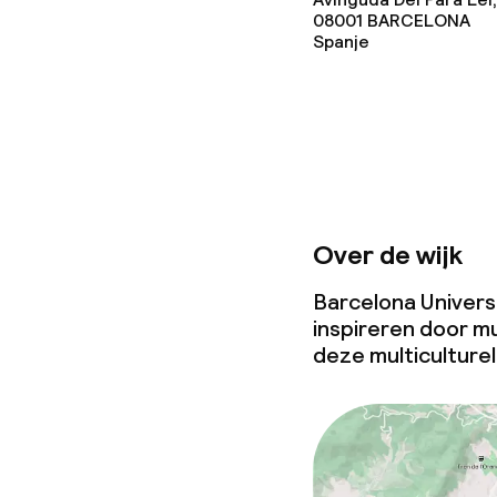
Vergaderruim
08001
BARCELONA
Spanje
Beleid
Borg bij aank
Overal rookvri
Over de wijk
Barcelona Universal
inspireren door m
deze multiculturel