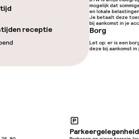
te
Roomservice
mogelijk dat sommig
tijd
en lokale belastingen
Je betaalt deze toe
bij aankomst in je a
tijden receptie
Borg
ties
opend
Let op: er is een bor
deze bij aankomst in
orzieningen
teiten
uimte
Parkeergelegenheid
, 76-80
Parkeren op eigen terrein (o