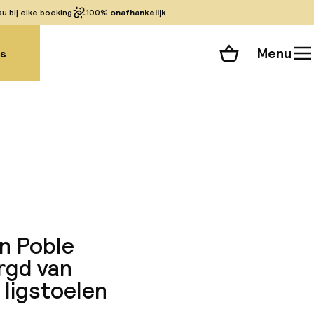
 bij elke boeking
100%
onafhankelijk
Menu
gs
Winkelmand
Bekijk de kamers
 alle 192 foto’s
en Poble
rgd van
 ligstoelen