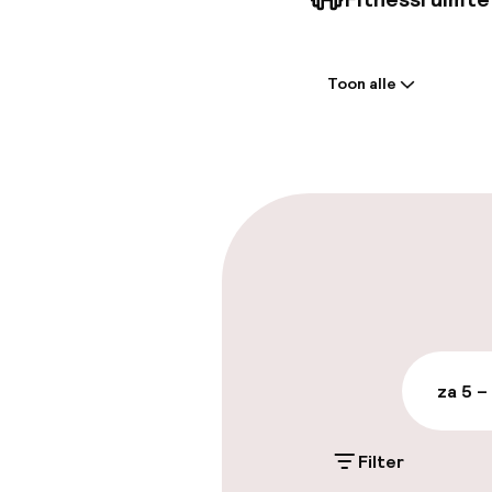
Welkom
Toon alle
Receptie: 24 
Meertalige m
Parkeren & mob
Parkeergelege
terrein (buite
€ 25,00 per dag
za 5 –
Openbaar par
Filter