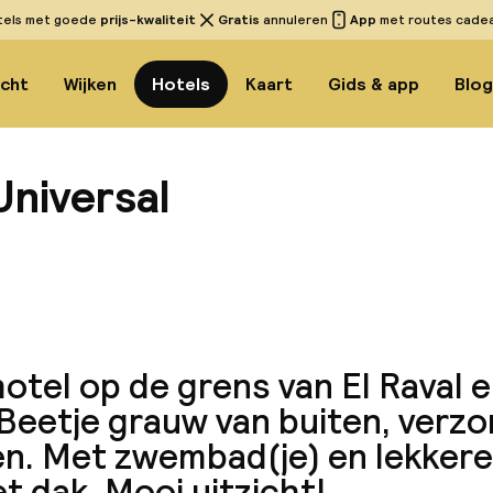
tels met goede
prijs-kwaliteit
Gratis
annuleren
App
met routes cadeau
icht
Wijken
Hotels
Kaart
Gids & app
Blo
Universal
Bekijk
otel op de grens van El Raval 
Beetje grauw van buiten, verzo
en. Met zwembad(je) en lekkere
t dak. Mooi uitzicht!