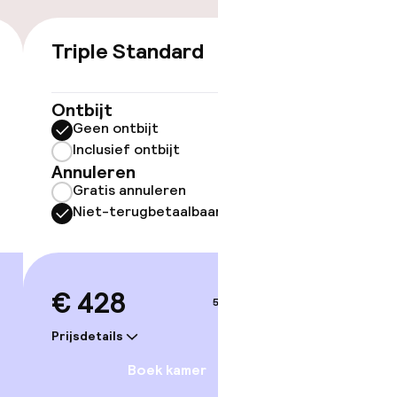
Triple Standard
Junior
€ 428
Ontbijt
Ontbijt
Geen ontbijt
Geen 
Inclusief ontbijt
Inclus
Annuleren
Annule
Gratis annuleren
Grati
Niet-terugbetaalbaar
Niet-
 gym
€ 428
€ 53
5–6 sep.
Prijsdetails
Prijsdetai
Boek kamer