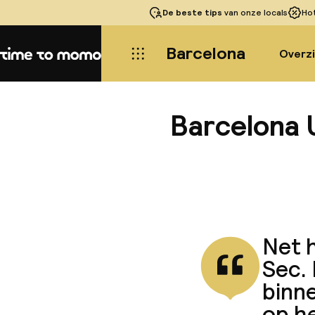
De beste tips
van onze locals
Ho
Barcelona
Overz
Home
Barcelona 
Net h
Sec. 
binn
op he