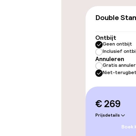
Toegankelijkhe
Double Sta
Overal rolstoe
Lift
Ontbijt
Geen ontbijt
Inclusief ontbi
Annuleren
Zwemmen & we
Gratis annule
Niet-terugbet
Zoetwater b
Ligstoelen
€ 269
Parasols
Prijsdetails
Boek 
Entertainment