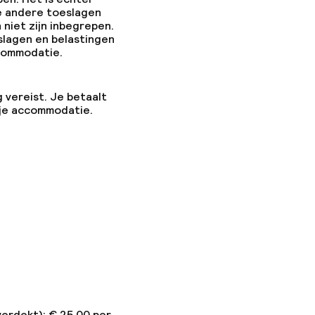
e andere toeslagen
 niet zijn inbegrepen.
slagen en belastingen
ccommodatie.
g vereist. Je betaalt
 je accommodatie.
verdekt): € 25,00 per