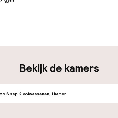
uur geopend
Bagageruimte
edewerkers
iliteit
Bekijk de kamers
nheid op eigen
Fietsenstalling
n)
 zo 6 sep.
2 volwassenen, 1 kamer
Update beschikba
keren