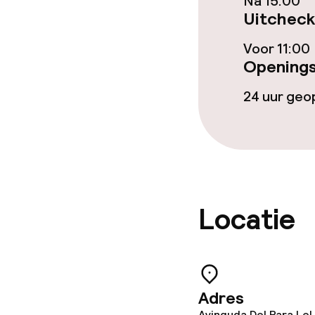
Lunch à la car
Na 15:00
Uitcheck
Voor 11:00
Dieetopties
Openings
Glutenvrije op
24 uur ge
Schoonmaakvo
Wasservice
Locatie
Zakelijke facili
Conferentier
Adres
Avinguda Del Para Lel