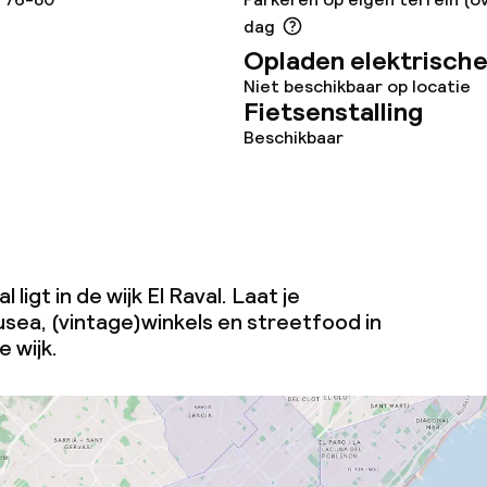
te
dag
Opladen elektrische
Niet beschikbaar op locatie
Fietsenstalling
Beschikbaar
omst
j
 ligt in de wijk El Raval. Laat je
usea, (vintage)winkels en streetfood in
e wijk.