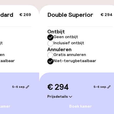
id
ndard
Double Superior
€ 269
€ 294
ltoegankelijk
Ontbijt
Geen ontbijt
jt
Inclusief ontbijt
Annuleren
llness
ren
Gratis annuleren
aalbaar
Niet-terugbetaalbaar
uitenzwembad
Solarium
Fitnessruimte /
€ 294
5–6 sep.
5–6 sep.
Prijsdetails
kamer
Boek kamer