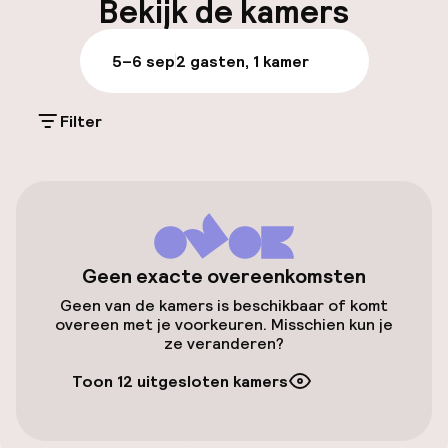
Rambla del Raval - 0, 7 km - Maritime Museum -
Bekijk de kamers
0, 7 km - Columbus Monument - 0, 8 km - Port
de Barcelona - 0, 8 km. De voor de voorkeur
Parkeren & mobiliteit
5–6 sep
2 gasten, 1 kamer
genietende luchthaven voor Catalonia Avinyó is
Barcelona El Prat Airport (BCN) - 16, 1 km.
Openbaar parkeren
Filter
Toegankelijkheid
Overal rolstoeltoegankelijk
Lift
Geen exacte overeenkomsten
Geen van de kamers is beschikbaar of komt
Voor toegankelijkheid
overeen met je voorkeuren. Misschien kun je
geoptimaliseerde kamers beschikbaar
ze veranderen?
Toon 12 uitgesloten kamers
Kamers
Voor toegankelijkheid