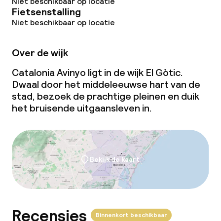
Niet beschikbaar op locatie
Ontbijtbuffet
Fietsenstalling
Niet beschikbaar op locatie
Roomservice
Over de wijk
Schoonmaakvoorzieningen
Catalonia Avinyo ligt in de wijk El Gòtic.
Dwaal door het middeleeuwse hart van de
Wasservice
stad, bezoek de prachtige pleinen en duik
het bruisende uitgaansleven in.
Beleid
Kleine huisdieren toegestaan (minder
dan de 5 kg)
Bekijk de kaart
Grote huisdieren toegestaan (meer
dan 5 kg)
Recensies
Binnenkort beschikbaar