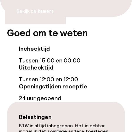
geoptimaliseerde kamers beschikbaar
Bekijk de kamers
Zwemmen & wellness
Goed om te weten
Zoetwater buitenzwembad
Inchecktijd
Ligstoelen
Tussen 15:00 en 00:00
Hot tub
Uitchecktijd
Tussen 12:00 en 12:00
Solarium
Openingstijden receptie
Massage
24 uur geopend
Fitnessruimte / gym
Belastingen
BTW is altijd inbegrepen. Het is echter
Entertainment
mogelijk dat sommige andere toeslagen