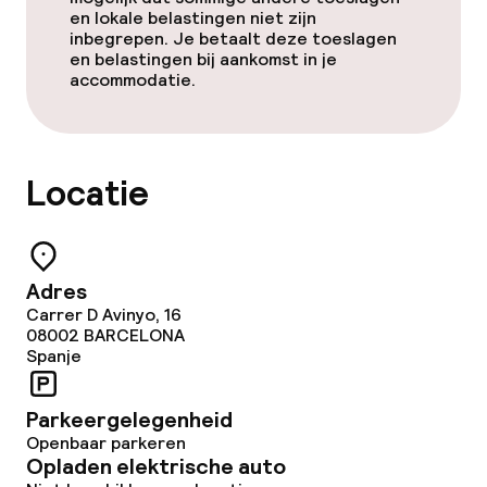
en lokale belastingen niet zijn
Betaalde wifi
inbegrepen. Je betaalt deze toeslagen
en belastingen bij aankomst in je
accommodatie.
Tuin
Terras
Locatie
Zonneterras
Eet- en drinkgelegenheden
Adres
Carrer D Avinyo, 16
Restaurant
08002
BARCELONA
Spanje
Bar
Parkeergelegenheid
Openbaar parkeren
Eet- en drinkdiensten
Opladen elektrische auto