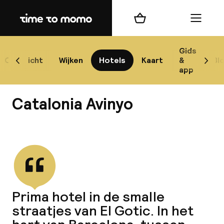
Home
Winkelmand
Menu
Bar
Gids
Overzicht
Wijken
Hotels
Kaart
&
Bl
Scroll naar links
Scrol
app
Best
Catalonia Avinyo
Bekijk alle
best
Reis
Prima hotel in de smalle
W
straatjes van El Gotic. In het
Mij