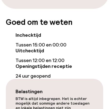
Gratis wifi
Zonneterras
Goed om te weten
Eet- en drinkgelegenheden
Inchecktijd
Restaurant
Tussen 15:00 en 00:00
Uitchecktijd
Bar
Tussen 12:00 en 12:00
Openingstijden receptie
Eet- en drinkdiensten
24 uur geopend
Ontbijtbuffet
Belastingen
Roomservice
BTW is altijd inbegrepen. Het is echter
mogelijk dat sommige andere toeslagen
en lokale belastingen niet zijn