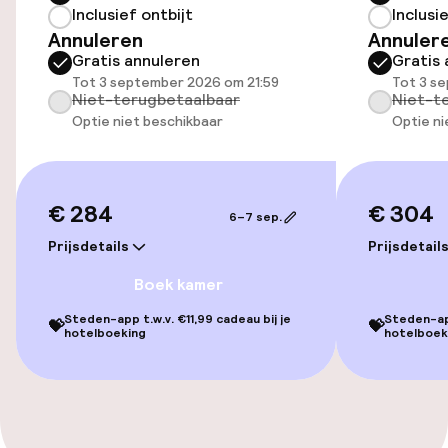
Inclusief ontbijt
Inclusi
Toegankelijkheid
Annuleren
Annuler
Gratis annuleren
Gratis 
Overal rolstoeltoegankelijk
Tot 3 september 2026 om 21:59
Tot 3 s
Niet-terugbetaalbaar
Niet-t
Optie niet beschikbaar
Optie ni
Lift
Zwemmen & wellness
€ 284
€ 304
6–7 sep.
Zoetwater buitenzwembad
Prijsdetails
Prijsdetail
Boek kamer
Ligstoelen
Steden-app t.w.v. €11,99 cadeau bij je
Steden-app
💝
💝
hotelboeking
hotelboek
Fitnessruimte / gym
Entertainment