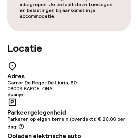
Schoonmaakvoorzieningen
inbegrepen. Je betaalt deze toeslagen
en belastingen bij aankomst in je
Wasservice
accommodatie.
Zakelijke faciliteiten
Locatie
Conferentieruimte
Vergaderruimte
Adres
Carrer De Roger De Lluria, 60
Beleid
08009
BARCELONA
Spanje
Kleine huisdieren toegestaan (minder
dan de 5 kg)
Parkeergelegenheid
Parkeren op eigen terrein (overdekt): € 26,00 per
Grote huisdieren toegestaan (meer
dag
dan 5 kg)
Opladen elektrische auto