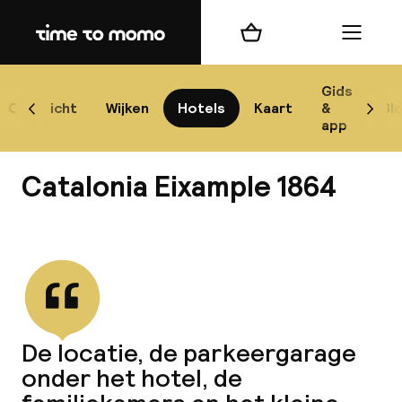
Home
Winkelmand
Menu
Bar
Gids
Overzicht
Wijken
Hotels
Kaart
&
Bl
Scroll naar links
Scrol
app
Best
Catalonia Eixample 1864
Bekijk alle
best
Reis
De locatie, de parkeergarage
W
onder het hotel, de
Mij