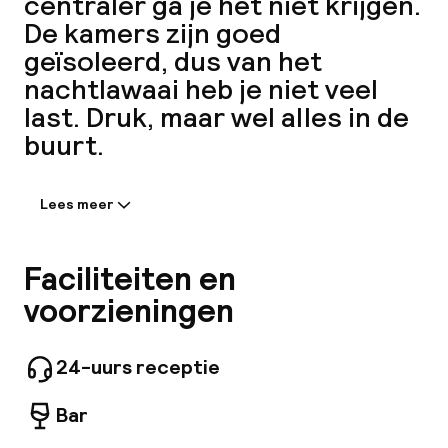
centraler ga je het niet krijgen.
De kamers zijn goed
ver
geïsoleerd, dus van het
nachtlawaai heb je niet veel
Hul
last. Druk, maar wel alles in de
buurt.
Lees meer
Informatie gedeeld door de
accommodatie:
Gelegen aan de beroemde Las Ramblas in
Faciliteiten en
N
Barcelona, ligt dit aparthotel in het hart van de
voorzieningen
Gotische wijk, het oudste deel van de stad.
Verken de sporen van Barcelona's Romeinse
verleden, dwaal door de wirwar van
24-uurs receptie
middeleeuwse straatjes en ontspan op de
Plaça Reial. Bedrijven zoals H&M, Diesel Iberia
Bar
Faceb
en Citigroup liggen op loopafstand, evenals
attracties zoals het Poliorama Theater en