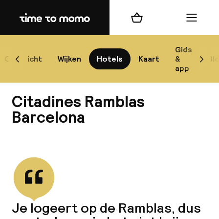
Home
Winkelmand
Menu
Bar
Gids
Overzicht
Wijken
Hotels
Kaart
&
Bl
Scroll naar links
Scrol
app
Best
Citadines Ramblas
Barcelona
Bekijk alle
best
Reis
W
Je logeert op de Ramblas, dus
Mij