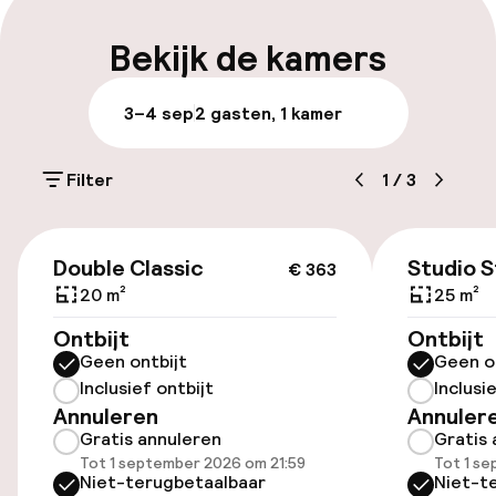
Bagageruimte
Bekijk de kamers
Parkeren & mobiliteit
3–4 sep
2 gasten, 1 kamer
Parkeergelegenheid op eigen terrein
(buiten)
Filter
1
/
3
€ 25,00 per dag
€ 363
Openbaar parkeren
Double Classic
Studio 
€ 363
20 m²
25 m²
Ontbijt
Ontbijt
Toegankelijkheid
Geen ontbijt
Geen o
Inclusief ontbijt
Inclusi
Overal rolstoeltoegankelijk
Annuleren
Annuler
Gratis annuleren
Gratis 
Lift
Tot 1 september 2026 om 21:59
Tot 1 s
Niet-terugbetaalbaar
Niet-t