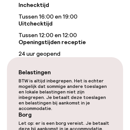
Inchecktijd
Eet- en drinkgelegenheden
Tussen 16:00 en 19:00
Uitchecktijd
Bar
Tussen 12:00 en 12:00
Openingstijden receptie
Eet- en drinkdiensten
24 uur geopend
Ontbijtbuffet
Belastingen
Roomservice
BTW is altijd inbegrepen. Het is echter
mogelijk dat sommige andere toeslagen
en lokale belastingen niet zijn
Faciliteiten en diensten voor kinderen
inbegrepen. Je betaalt deze toeslagen
en belastingen bij aankomst in je
accommodatie.
Babysitservice
Borg
Let op: er is een borg vereist. Je betaalt
deze bij aankomst in je accommodatie.
Schoonmaakvoorzieningen