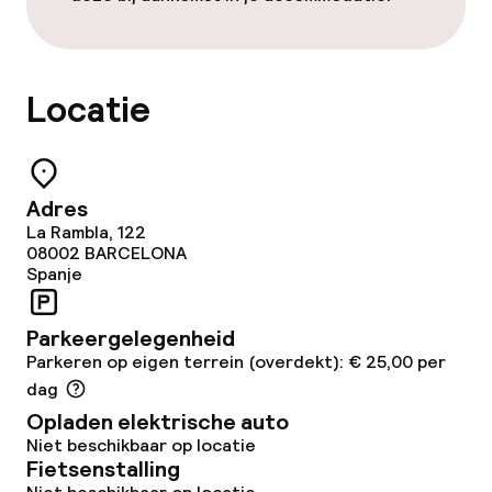
Wasfaciliteiten (wasmachine)
Locatie
Wasservice
Beleid
Adres
Borg bij aankomst
La Rambla, 122
08002
BARCELONA
Spanje
Overal rookvrij
Kleine huisdieren toegestaan (minder
Parkeergelegenheid
dan de 5 kg)
Parkeren op eigen terrein (overdekt): € 25,00 per
dag
Grote huisdieren toegestaan (meer
Opladen elektrische auto
dan 5 kg)
Niet beschikbaar op locatie
Fietsenstalling