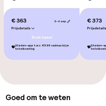
Voor toegankelijkheid
geoptimaliseerde kamers beschikbaar
€ 363
€ 373
Kamers
3–4 sep.
Prijsdetails
Prijsdetail
Voor toegankelijkheid
geoptimaliseerde kamers beschikbaar
Boek kamer
Steden-app t.w.v. €11,99 cadeau bij je
Steden-app
💝
💝
hotelboeking
hotelboek
Zwemmen & wellness
Solarium
Entertainment
Betaalde wifi
Goed om te weten
TV lounge