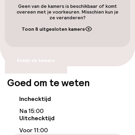
Entertainment
Geen van de kamers is beschikbaar of komt
overeen met je voorkeuren. Misschien kun je
Gratis wifi
ze veranderen?
Toon 8 uitgesloten kamers
Beleid
Overal rookvrij
Bekijk de kamers
Goed om te weten
Inchecktijd
Na 15:00
Uitchecktijd
Voor 11:00