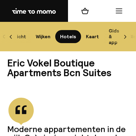
Home
Winkelmand
Menu
Bar
Gids
Overzicht
Wijken
Hotels
Kaart
&
Bl
Scroll naar links
Scrol
app
Best
Eric Vokel Boutique
Apartments Bcn Suites
Bekijk alle
best
Reis
W
Moderne appartementen in de
Mij