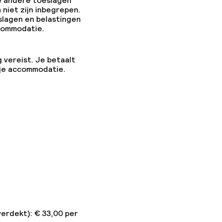
e andere toeslagen
 niet zijn inbegrepen.
slagen en belastingen
ccommodatie.
g vereist. Je betaalt
 je accommodatie.
verdekt): € 33,00 per