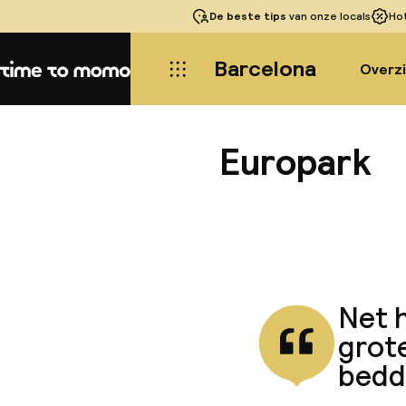
De beste tips
van onze locals
Ho
Barcelona
Overz
Home
Europark
Net h
grot
bedde