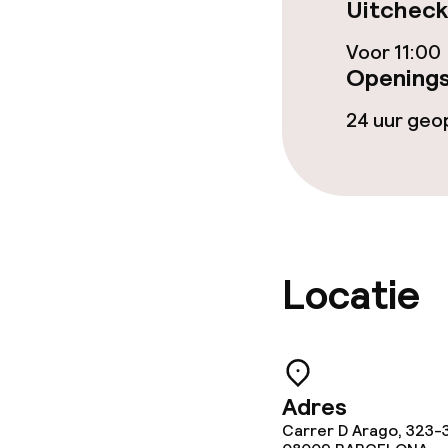
Uitcheck
Wasservice
Voor 11:00
Openings
Zakelijke facili
24 uur ge
Vergaderruim
Beleid
Borg bij aank
Locatie
Overal rookvri
Adres
Carrer D Arago, 323-