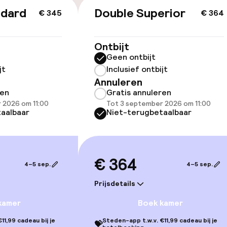
ndard
Double Superior
€ 345
€ 364
ltoegankelijk
Ontbijt
Geen ontbijt
jt
Inclusief ontbijt
Annuleren
llness
ren
Gratis annuleren
 2026 om 11:00
Tot 3 september 2026 om 11:00
uitenzwembad
Massage
aalbaar
Niet-terugbetaalbaar
Fitnessruimte /
€ 364
4–5 sep.
4–5 sep.
Prijsdetails
TV lounge
kamer
Boek kamer
11,99 cadeau bij je
Steden-app t.w.v. €11,99 cadeau bij je
💝