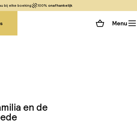
 bij elke boeking
100%
onafhankelijk
Menu
gs
Winkelmand
Bekijk de kamers
 alle 69 foto’s
milia en de
oede