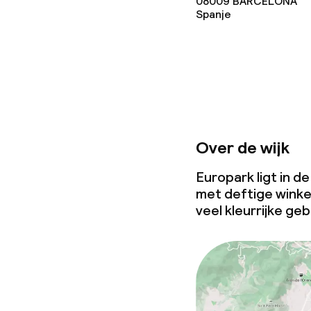
08009
BARCELONA
Spanje
Over de wijk
Europark ligt in d
met deftige winkel
veel kleurrijke ge