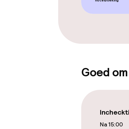
Zonneterras
hotelboeking
Eet- en drink
Bar
Eet- en drinkd
Goed om
Ontbijtbuffet
Roomservice
Incheckt
Schoonmaakvo
Na 15:00