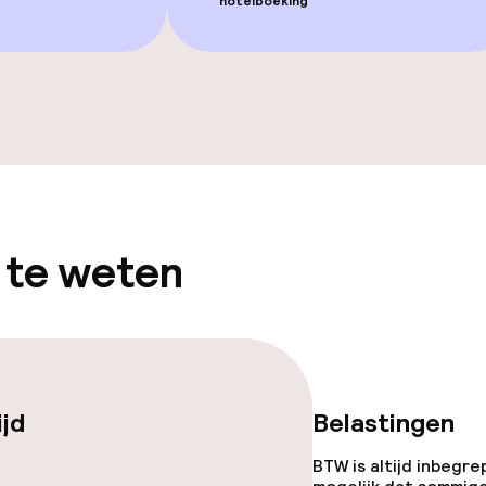
hotelboeking
gelegenheden
iensten
 te weten
ijd
Belastingen
orzieningen
BTW is altijd inbegre