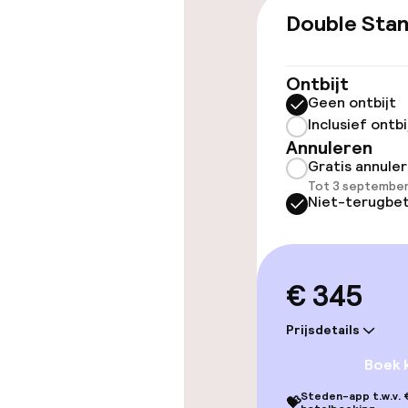
Double Sta
Overal rolstoe
Lift
Ontbijt
Geen ontbijt
Inclusief ontbi
Annuleren
Zwemmen & we
Gratis annule
Tot 3 september
Zoetwater b
Niet-terugbet
Ligstoelen
€ 345
Entertainment
Prijsdetails
Gratis wifi
Boek 
Steden-app t.w.v. €
💝