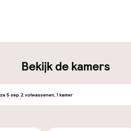
uur geopend
Bagageruimte
edewerkers
iliteit
Bekijk de kamers
nheid op eigen
n)
 za 5 sep.
2 volwassenen, 1 kamer
Update beschikba
keren
id