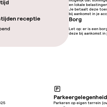
mogelijk dat sommig
tijd
en lokale belastingen
Je betaalt deze toe
bij aankomst in je a
tijden receptie
Borg
teiten
opend
Let op: er is een bor
deze bij aankomst in
te
omst
j
Parkeergelegenheid
325
Parkeren op eigen terrein (o