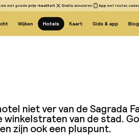
tels met goede
prijs-kwaliteit
Gratis
annuleren
App
met routes cadeau
icht
Wijken
Hotels
Kaart
Gids & app
Blo
Bekijk
otel niet ver van de Sagrada Fa
e winkelstraten van de stad. G
n zijn ook een pluspunt.