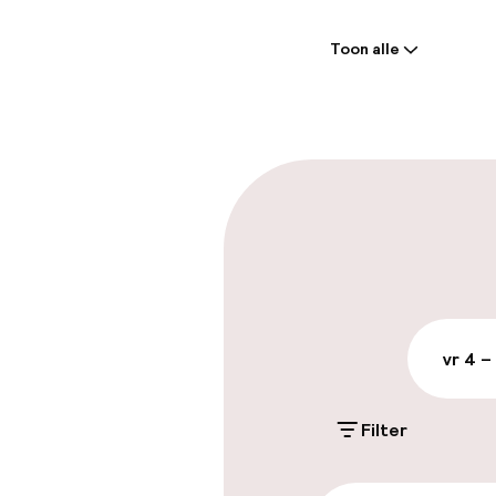
Welkom
Toon alle
Receptie: 24 
Meertalige m
Parkeren & mob
Parkeergelege
terrein (buite
€ 33,00 per dag
vr 4 –
Openbaar par
Filter
Toegankelijkhe