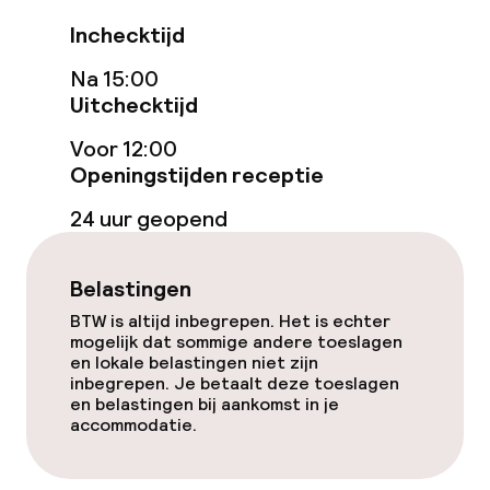
Entertainment
Inchecktijd
Na 15:00
Gratis wifi
Uitchecktijd
Zonneterras
Voor 12:00
Openingstijden receptie
TV lounge
24 uur geopend
Eet- en drinkgelegenheden
Belastingen
Bar
BTW is altijd inbegrepen. Het is echter
mogelijk dat sommige andere toeslagen
en lokale belastingen niet zijn
inbegrepen. Je betaalt deze toeslagen
Eet- en drinkdiensten
en belastingen bij aankomst in je
accommodatie.
Ontbijtbuffet