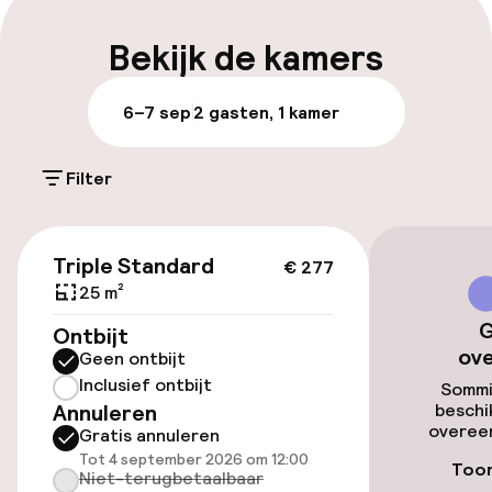
Bagageruimte
Bekijk de kamers
Parkeren & mobiliteit
6–7 sep
2 gasten, 1 kamer
Parkeergelegenheid op eigen terrein
(buiten)
Filter
€ 25,00 per dag
€ 277
Parkeergelegenheid op eigen terrein
Triple Standard
€ 277
(binnen)
25 m²
€ 25,00 per dag
G
Ontbijt
ov
Geen ontbijt
Openbaar parkeren
Inclusief ontbijt
Sommi
Annuleren
beschi
Fietsenstalling
overeen
Gratis annuleren
Tot 4 september 2026 om 12:00
Toon
Fietsverhuur
Niet-terugbetaalbaar