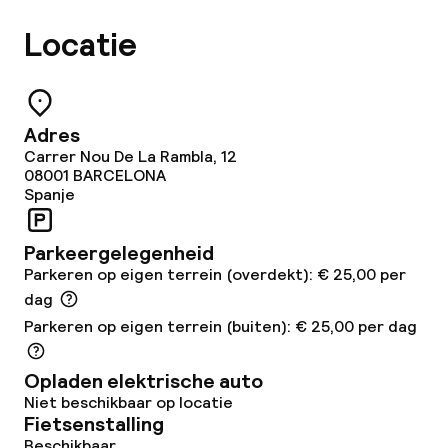
Roomservice
Locatie
Dieetopties
Glutenvrije opties
Adres
Carrer Nou De La Rambla, 12
Vegetarische opties
08001
BARCELONA
Spanje
Schoonmaakvoorzieningen
Parkeergelegenheid
Parkeren op eigen terrein (overdekt): € 25,00 per
Wasservice
dag
Parkeren op eigen terrein (buiten): € 25,00 per dag
Zakelijke faciliteiten
Opladen elektrische auto
Vergaderruimte
Niet beschikbaar op locatie
Fietsenstalling
Beschikbaar