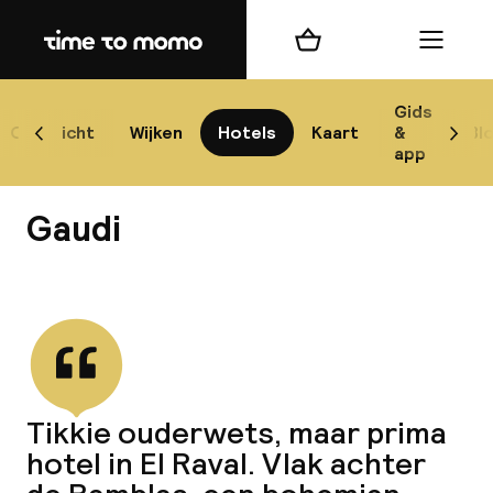
Home
Winkelmand
Menu
Bar
Gids
Overzicht
Wijken
Hotels
Kaart
&
Bl
Scroll naar links
Scrol
app
Best
Gaudi
Bekijk alle
best
Reis
Tikkie ouderwets, maar prima
W
hotel in El Raval. Vlak achter
Mij