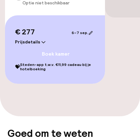
Optie niet beschikbaar
Fietsen beschikbaar
€ 277
Toegankelijkheid
6–7 sep.
Prijsdetails
Overal rolstoeltoegankelijk
Boek kamer
Lift
Steden-app t.w.v. €11,99 cadeau bij je
💝
hotelboeking
Zwemmen & wellness
Ligstoelen
Solarium
Fitnessruimte / gym
Goed om te weten