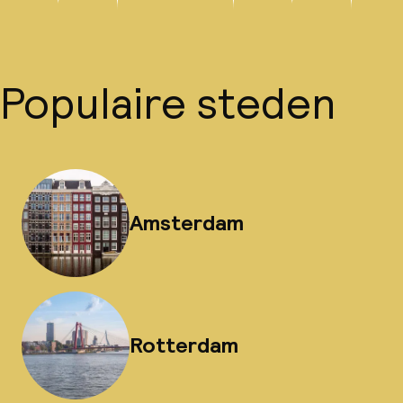
Populaire steden
Amsterdam
Rotterdam