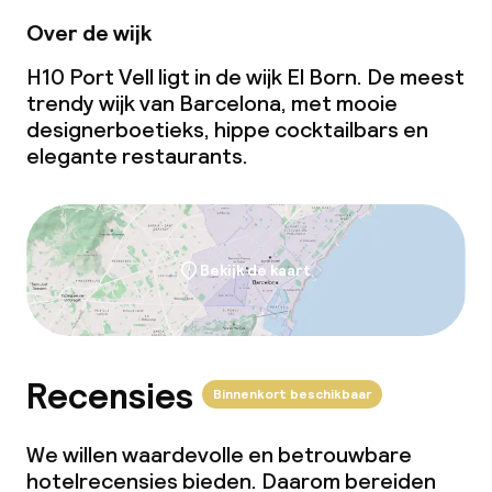
Dieetopties
Over de wijk
Speciale dieetopties
H10 Port Vell ligt in de wijk El Born. De meest
trendy wijk van Barcelona, met mooie
designerboetieks, hippe cocktailbars en
Schoonmaakvoorzieningen
elegante restaurants.
Wasfaciliteiten (wasmachine)
Wasservice
Bekijk de kaart
Beleid
Overal rookvrij
Recensies
Binnenkort beschikbaar
We willen waardevolle en betrouwbare
hotelrecensies bieden. Daarom bereiden