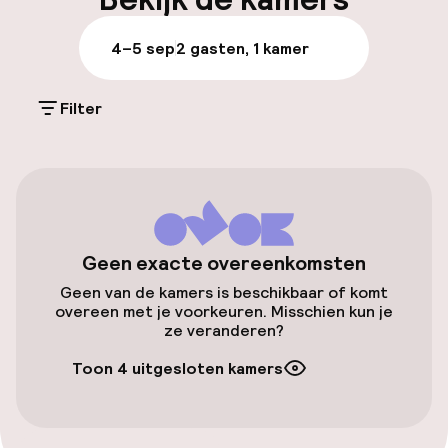
Parkeren & mobiliteit
4–5 sep
2 gasten, 1 kamer
Openbaar parkeren
Filter
Fietsenstalling
Toegankelijkheid
Overal rolstoeltoegankelijk
Geen exacte overeenkomsten
Geen van de kamers is beschikbaar of komt
Lift
overeen met je voorkeuren. Misschien kun je
ze veranderen?
Voor toegankelijkheid
geoptimaliseerde kamers beschikbaar
Toon 4 uitgesloten kamers
Kamers