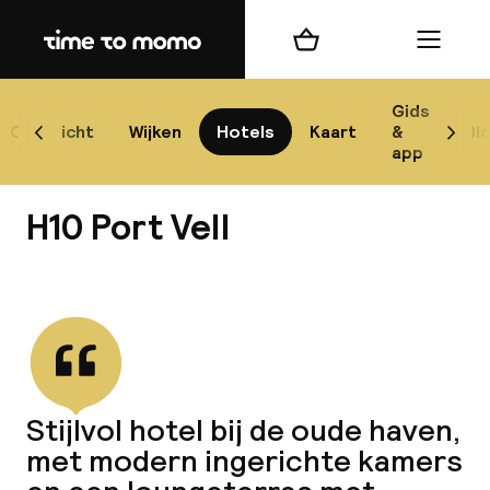
Home
Winkelmand
Menu
Bar
Gids
Overzicht
Wijken
Hotels
Kaart
&
Bl
Scroll naar links
Scrol
app
Best
H10 Port Vell
Bekijk alle
best
Reis
Stijlvol hotel bij de oude haven,
W
met modern ingerichte kamers
Mij