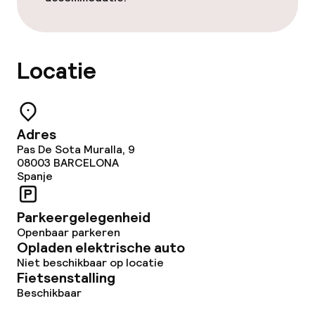
Zonneterras
Eet- en drinkgelegenheden
Locatie
Restaurant
Bar
Adres
Pas De Sota Muralla, 9
08003
BARCELONA
Spanje
Eet- en drinkdiensten
Ontbijtbuffet
Parkeergelegenheid
Openbaar parkeren
Ontbijt à la carte
Opladen elektrische auto
Niet beschikbaar op locatie
Fietsenstalling
Roomservice
Beschikbaar