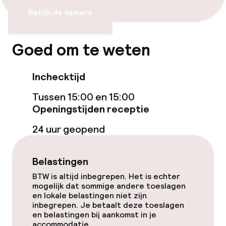
Bekijk de kamers
Voor toegankelijkheid
geoptimaliseerde kamers beschikbaar
Goed om te weten
Zwemmen & wellness
Inchecktijd
Zoetwater buitenzwembad
Tussen 15:00 en 15:00
Ligstoelen
Openingstijden receptie
24 uur geopend
Solarium
Fitnessruimte / gym
Belastingen
BTW is altijd inbegrepen. Het is echter
mogelijk dat sommige andere toeslagen
Entertainment
en lokale belastingen niet zijn
inbegrepen. Je betaalt deze toeslagen
Gratis wifi
en belastingen bij aankomst in je
accommodatie.