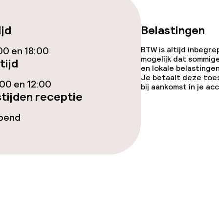
llness
ijd
Belastingen
00 en 18:00
BTW is altijd inbegre
mogelijk dat sommig
tijd
en lokale belastingen
Je betaalt deze toe
00 en 12:00
bij aankomst in je a
tijden receptie
Terras
opend
Zonneterras
gelegenheden