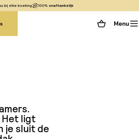
 bij elke boeking
100%
onafhankelijk
Menu
gs
Winkelmand
Bekijk de kamers
alle 83 foto’s
kamers.
Het ligt
 je sluit de
dak.