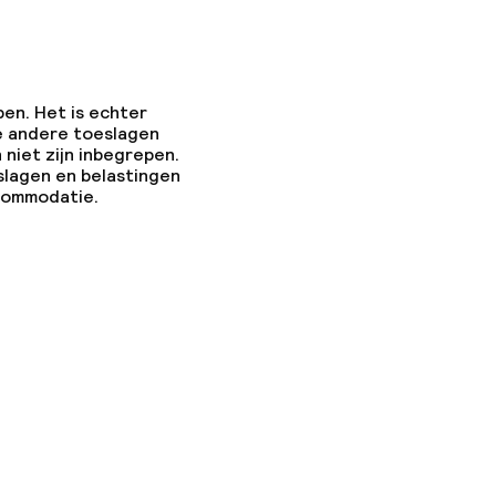
pen. Het is echter
e andere toeslagen
 niet zijn inbegrepen.
slagen en belastingen
ccommodatie.