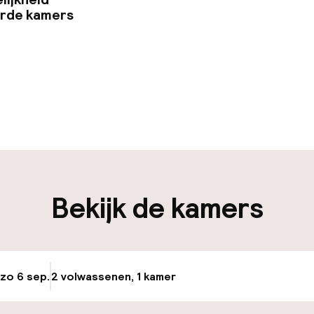
erde kamers
uur geopend
Bagageruimte
edewerkers
iliteit
Bekijk de kamers
nheid op eigen
n)
osten
 zo 6 sep.
2 volwassenen, 1 kamer
Update beschikba
keren