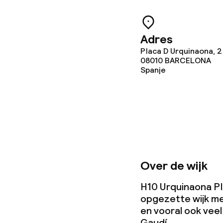
Bar
Adres
Eet- en drinkd
Placa D Urquinaona, 2
08010
BARCELONA
Spanje
Ontbijtbuffet
Roomservice
Schoonmaakvo
Over de wijk
Wasfaciliteit
H10 Urquinaona Pla
Wasservice
opgezette wijk met
en vooral ook veel
Gaudí.