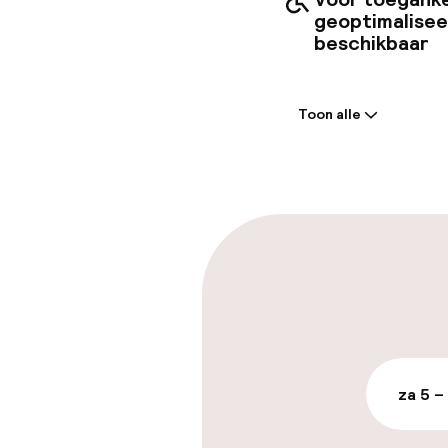
geoptimalise
beschikbaar
Welkom
Toon alle
Receptie: 24 
Meertalige m
Parkeren & mob
Parkeergelege
terrein (buite
Mogelijk extra k
za 5 –
Openbaar par