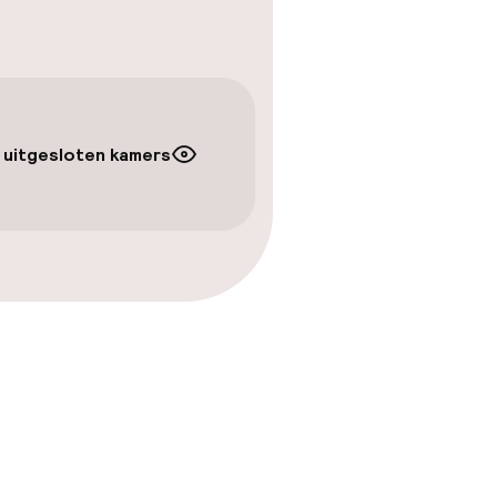
kheid
e kamers
 uitgesloten kamers