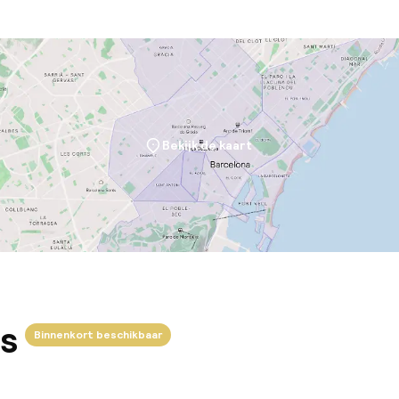
teiten
uimte
te
Bekijk de kaart
j
s
Binnenkort beschikbaar