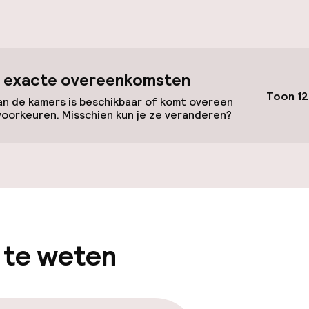
id
ltoegankelijk
Voor toegankelij
 exacte overeenkomsten
geoptimaliseerd
Toon 12
beschikbaar
n de kamers is beschikbaar of komt overeen
voorkeuren. Misschien kun je ze veranderen?
lijkheid
erde kamers
 te weten