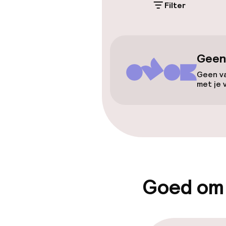
Filter
Toegankelijkhe
Overal rolstoe
Geen
Lift
Geen va
met je 
Kamers
Voor toeganke
geoptimalise
Goed om
beschikbaar