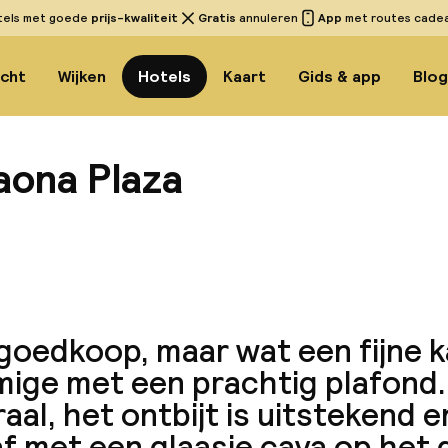
tels met goede
prijs-kwaliteit
Gratis
annuleren
App
met routes cadeau
icht
Wijken
Hotels
Kaart
Gids & app
Blo
aona Plaza
Bekijk 
 goedkoop, maar wat een fijne 
ige met een prachtig plafond. 
aal, het ontbijt is uitstekend en
f met een glaasje cava op het 