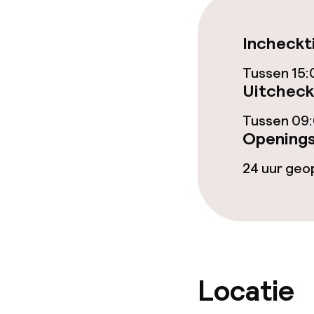
Zwemmen & we
Ligstoelen
Incheckt
Solarium
Tussen 15:
Uitcheck
Tussen 09:
Entertainment
Openings
Betaalde wifi
24 uur ge
Tuin
Eet- en drink
Locatie
Restaurant