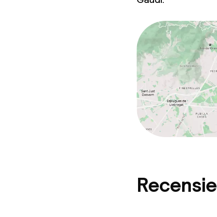
Zakelijke facili
Conferentier
Vergaderruim
Beleid
Overal rookvri
Recensie