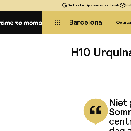
De beste tips
van onze locals
Ho
Barcelona
Overz
Home
H10 Urquin
Niet
Somm
centr
dag a