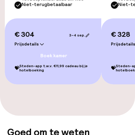
Zwemmen & wellness
Niet-terugbetaalbaar
Niet-t
Zoetwater binnenzwembad
Verwarmd binnenzwembad
€ 304
€ 328
3–4 sep.
Zoetwater buitenzwembad
Prijsdetails
Prijsdetail
Boek kamer
Ligstoelen
Steden-app t.w.v. €11,99 cadeau bij je
Steden-app
💝
💝
hotelboeking
hotelboek
Parasols
Solarium
Stoombad
Turks stoombad (hamam)
Goed om te weten
Spa behandelingen