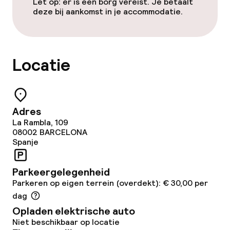
Let op: er is een borg vereist. Je betaalt
Bar
deze bij aankomst in je accommodatie.
Eet- en drinkdiensten
Locatie
Ontbijtbuffet
Roomservice
Adres
La Rambla, 109
Schoonmaakvoorzieningen
08002
BARCELONA
Spanje
Wasservice
Parkeergelegenheid
Zakelijke faciliteiten
Parkeren op eigen terrein (overdekt): € 30,00 per
dag
Conferentieruimte
Opladen elektrische auto
Niet beschikbaar op locatie