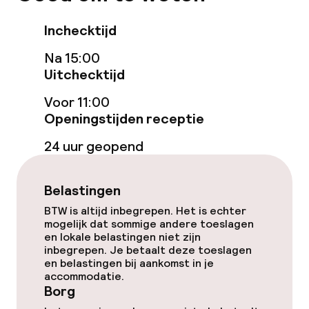
Massage
Inchecktijd
Fitnessruimte / gym
Na 15:00
Uitchecktijd
Voor 11:00
Entertainment
Openingstijden receptie
Gratis wifi
24 uur geopend
Zonneterras
Belastingen
TV lounge
BTW is altijd inbegrepen. Het is echter
mogelijk dat sommige andere toeslagen
en lokale belastingen niet zijn
Eet- en drinkgelegenheden
inbegrepen. Je betaalt deze toeslagen
en belastingen bij aankomst in je
accommodatie.
Restaurant
Borg