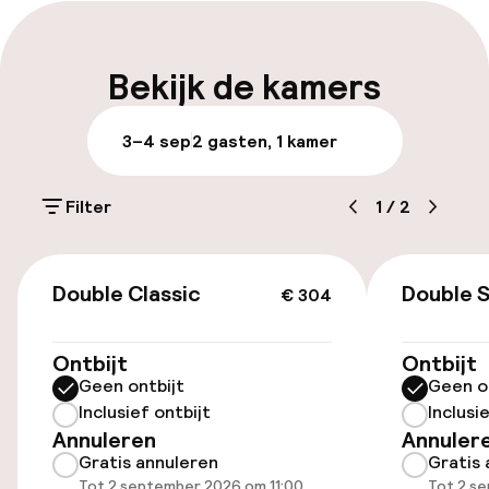
Meertalige medewerkers
Bagageruimte
Bekijk de kamers
Parkeren & mobiliteit
3–4 sep
2 gasten, 1 kamer
Parkeergelegenheid op eigen terrein
(buiten)
Filter
1
/
2
€ 30,00 per dag
€ 304
Openbaar parkeren
Double Classic
Double 
€ 304
Ontbijt
Ontbijt
Toegankelijkheid
Geen ontbijt
Geen o
Inclusief ontbijt
Inclusi
Lift
Annuleren
Annuler
Gratis annuleren
Gratis 
Tot 2 september 2026 om 11:00
Tot 2 s