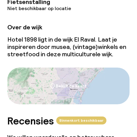
Vergaderruimte
Fietsenstalling
Niet beschikbaar op locatie
Beleid
Over de wijk
Borg bij aankomst
Hotel 1898 ligt in de wijk El Raval. Laat je
inspireren door musea, (vintage)winkels en
Overal rookvrij
streetfood in deze multiculturele wijk.
Uitsluitend volwassenen
Bekijk de kaart
Recensies
Binnenkort beschikbaar