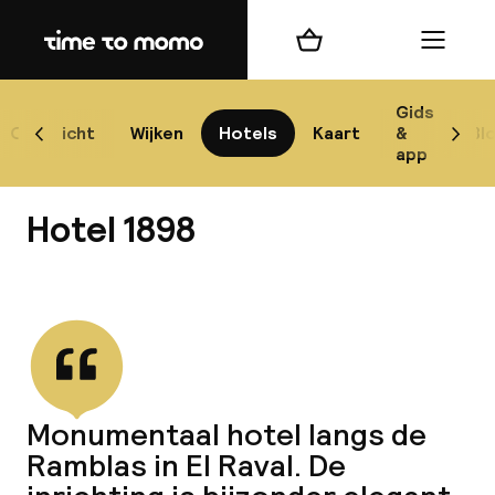
Home
Winkelmand
Menu
Bar
Gids
Overzicht
Wijken
Hotels
Kaart
&
Bl
Scroll naar links
Scrol
app
Best
Hotel 1898
Bekijk alle
best
Reis
Monumentaal hotel langs de
W
Ramblas in El Raval. De
Mij