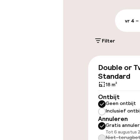
terrein (buite
Gratis parkeren
vr 4 –
Openbaar par
Filter
Toegankelijkhe
Double or T
Overal rolstoe
Standard
Lift
18 m²
Ontbijt
Geen ontbijt
Inclusief ontbi
Annuleren
Kamers
Gratis annule
Tot 6 augustus 
Niet-terugbet
Voor toeganke