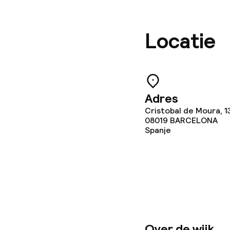
Dieetopties
Locatie
Speciale diee
Glutenvrije op
Adres
Cristobal de Moura, 1
08019
BARCELONA
Schoonmaakvo
Spanje
Wasfaciliteit
Wasservice
Zakelijke facili
Over de wijk