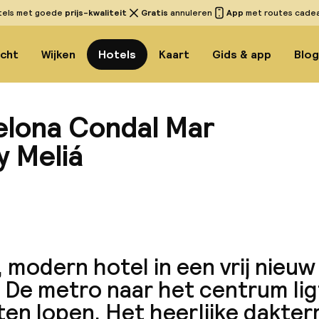
tels met goede
prijs-kwaliteit
Gratis
annuleren
App
met routes cadeau
icht
Wijken
Hotels
Kaart
Gids & app
Blo
elona Condal Mar
y Meliá
Bekijk
 modern hotel in een vrij nieuw
 De metro naar het centrum ligt
en lopen. Het heerlijke dakter