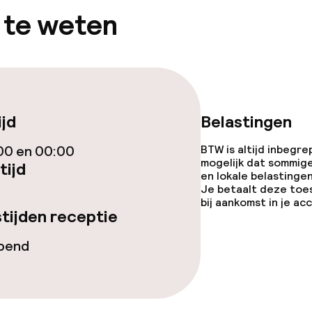
 te weten
gelegenheden
ijd
Belastingen
00 en 00:00
BTW is altijd inbegre
mogelijk dat sommig
tijd
en lokale belastingen
Je betaalt deze toe
bij aankomst in je a
tijden receptie
iensten
opend
Diner à la carte
enu
Roomservice