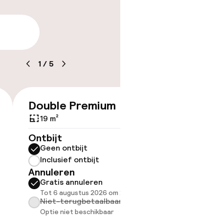
arheid
1
/
5
Double Premium
Junior
€ 233
kheid
e kamers
19 m²
33 m²
Ontbijt
Ontbijt
Geen ontbijt
Geen 
Inclusief ontbijt
Inclus
Annuleren
Annule
Gratis annuleren
Grati
Tot 6 augustus 2026 om 21:59
Tot 6 
Niet-terugbetaalbaar
Niet-
Optie niet beschikbaar
Optie 