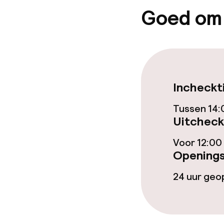
Gratis wifi
Goed om
Zonneterras
Eet- en drink
Incheckt
Restaurant
Tussen 14:
Bar
Uitcheck
Voor 12:00
Openings
Eet- en drinkd
24 uur ge
Ontbijtbuffet
Lunch, vast m