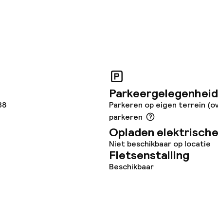
topties
Vegetarische op
ties
Parkeergelegenheid
38
Parkeren op eigen terrein (o
orzieningen
parkeren
Opladen elektrische
en (wasmachine)
Niet beschikbaar op locatie
Fietsenstalling
Beschikbaar
teiten