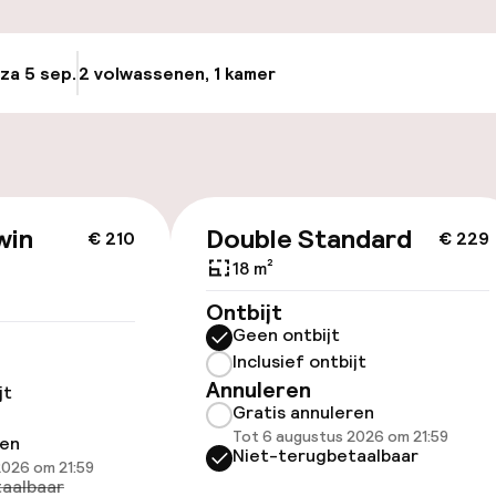
n)
Fietsverhuur
 za 5 sep.
2 volwassenen, 1 kamer
Update beschikba
keren
id
win
Double Standard
€ 210
€ 229
ltoegankelijk
Voor toegankelij
geoptimaliseerd
18 m²
beschikbaar
Ontbijt
Geen ontbijt
Inclusief ontbijt
Annuleren
jt
Gratis annuleren
Tot 6 augustus 2026 om 21:59
ren
Niet-terugbetaalbaar
2026 om 21:59
aalbaar
lijkheid