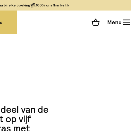
 bij elke boeking
100%
onafhankelijk
Menu
gs
Winkelmand
Bekijk de kamers
 alle 214 foto’s
 deel van de
 op vijf
ras met