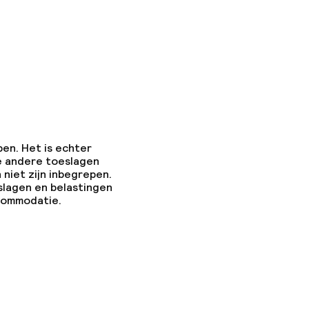
pen. Het is echter
e andere toeslagen
 niet zijn inbegrepen.
slagen en belastingen
ccommodatie.