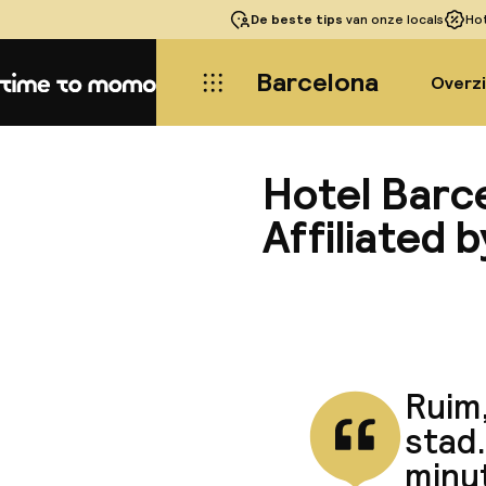
De beste tips
van onze locals
Ho
Barcelona
Overz
Home
Hotel Barc
Affiliated b
Ruim,
stad.
minut