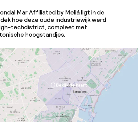
uimte
ndal Mar Affiliated by Meliá ligt in de
tdek hoe deze oude industriewijk werd
te
gh-techdistrict, compleet met
tonische hoogstandjes.
j
Bekijk de kaart