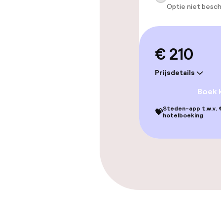
Optie niet besch
geoptimalise
beschikbaar
€ 210
Zwemmen & we
Prijsdetails
Privé zwemba
Boek 
Zoetwater b
Steden-app t.w.v. €
💝
hotelboeking
Ligstoelen
Parasols
Entertainment