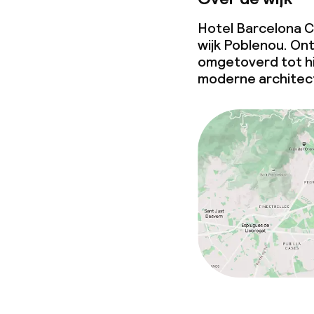
Conferentier
Hotel Barcelona Co
wijk Poblenou. On
Vergaderruim
omgetoverd tot hi
moderne architec
Beleid
Overal rookvri