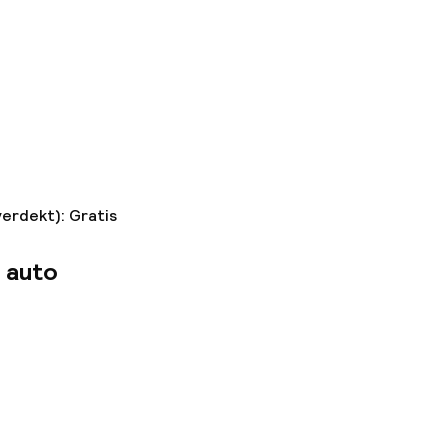
ties
verdekt): Gratis
 auto