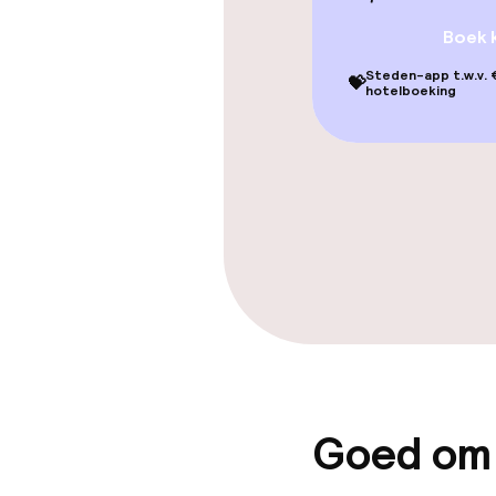
Fitnessruimte
Boek 
Steden-app t.w.v. €
💝
hotelboeking
Entertainment
TV lounge
Theater / aud
Eet- en drink
Restaurant
Bar
Goed om