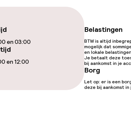
iensten
ijd
Belastingen
00 en 03:00
BTW is altijd inbegre
mogelijk dat sommig
tijd
en lokale belastingen
Je betaalt deze toe
00 en 12:00
bij aankomst in je a
Borg
ties
Let op: er is een bor
deze bij aankomst in
opties
orzieningen