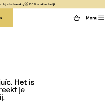
 bij elke boeking
100%
onafhankelijk
Menu
gs
Winkelmand
Bekijk de kamers
alle 184 foto’s
uïc. Het is
eekt je
j.