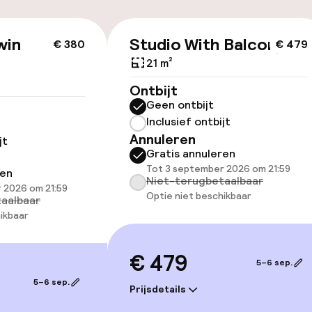
id
win
Studio With Balcony
€ 380
€ 479
21 m²
lijkheid
Ontbijt
erde kamers
Geen ontbijt
Inclusief ontbijt
Annuleren
jt
Gratis annuleren
Tot 3 september 2026 om 21:59
ren
Niet-terugbetaalbaar
 2026 om 21:59
Optie niet beschikbaar
aalbaar
lijkheid
ikbaar
erde kamers
€ 479
5–6 sep.
5–6 sep.
llness
Prijsdetails