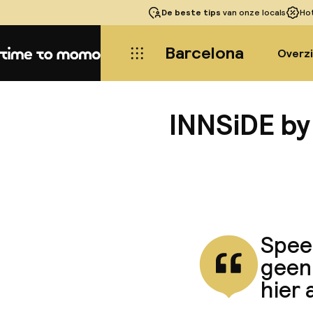
De beste tips
van onze locals
Ho
Barcelona
Overz
Home
INNSiDE by
Speel
geen
hier 