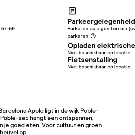
Parkeergelegenheid
teiten
, 57-59
Parkeren op eigen terrein (o
parkeren
uimte
Opladen elektrische
Niet beschikbaar op locatie
te
Fietsenstalling
Niet beschikbaar op locatie
omst
j
arcelona Apolo ligt in de wijk Poble-
n Poble-sec hangt een ontspannen,
n je goed eten. Voor cultuur en groen
-heuvel op.