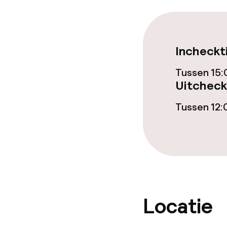
Eet- en drinkd
Ontbijtbuffet
Incheckt
Roomservice
Tussen 15:
Uitcheck
Dieetopties
Tussen 12:
Glutenvrije op
Vegetarische 
Schoonmaakvo
Locatie
Wasservice