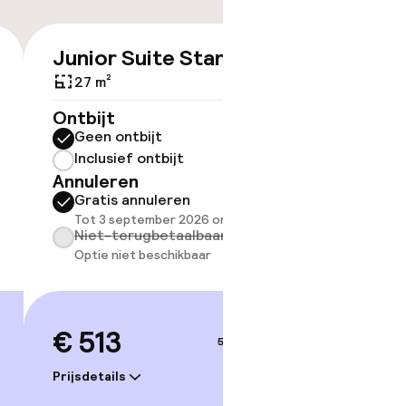
Junior Suite Standard
Townh
€ 513
27 m²
37 m²
Ontbijt
Ontbijt
Geen ontbijt
Geen 
Inclusief ontbijt
Inclus
Annuleren
Annule
Gratis annuleren
Grati
Tot 3 september 2026 om 21:59
Tot 3 
Niet-terugbetaalbaar
Niet-
Optie niet beschikbaar
Optie 
€ 513
€ 56
5–6 sep.
Prijsdetails
Prijsdetai