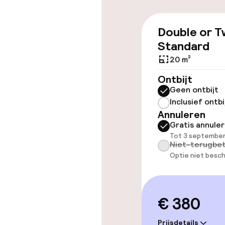
Toegankelijkhe
Double or T
Lift
Standard
Voor toeganke
20 m²
geoptimalise
Ontbijt
beschikbaar
Geen ontbijt
Inclusief ontbi
Annuleren
Kamers
Gratis annule
Tot 3 september
Niet-terugbet
Voor toeganke
Optie niet besch
geoptimalise
beschikbaar
€ 380
Zwemmen & we
Prijsdetails