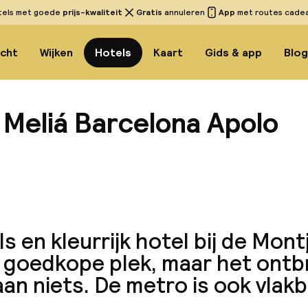
tels met goede
prijs-kwaliteit
Gratis
annuleren
App
met routes cadeau
icht
Wijken
Hotels
Kaart
Gids & app
Blo
 Meliá Barcelona Apolo
Bekijk 
s en kleurrijk hotel bij de Montj
 goedkope plek, maar het ontbr
aan niets. De metro is ook vlakbi