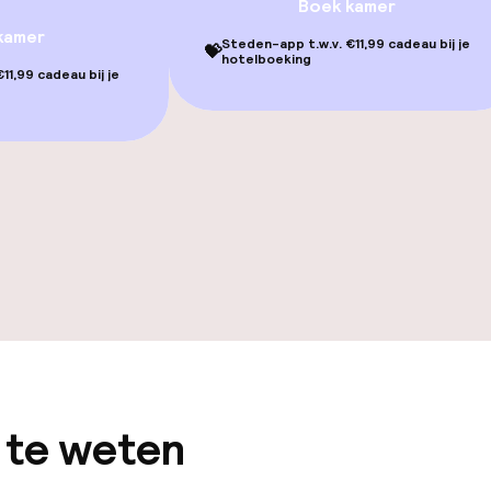
Boek kamer
 / gym
kamer
Steden-app t.w.v. €11,99 cadeau bij je
💝
hotelboeking
11,99 cadeau bij je
itorium
gelegenheden
 te weten