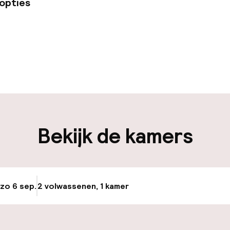
opties
edewerkers
iliteit
Bekijk de kamers
nheid op eigen
n)
 zo 6 sep.
2 volwassenen, 1 kamer
Update beschikba
keren