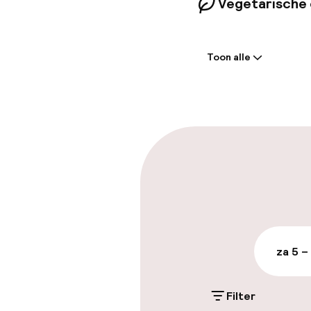
Vegetarische 
Welkom
Toon alle
Meertalige m
Bagageruimte
Parkeren & mob
Parkeergelege
terrein (buite
Gratis parkeren
za 5 –
Openbaar par
Filter