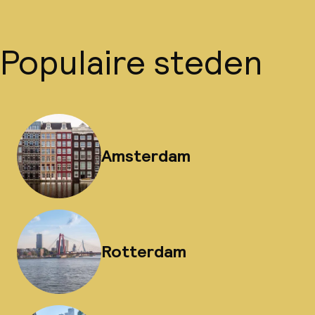
Populaire steden
Amsterdam
Rotterdam