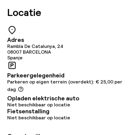
Ontbijtbuffet
Locatie
Schoonmaakvoorzieningen
Adres
Wasservice
Rambla De Catalunya, 24
08007
BARCELONA
Spanje
Zakelijke faciliteiten
Conferentieruimte
Parkeergelegenheid
Parkeren op eigen terrein (overdekt): € 25,00 per
dag
Opladen elektrische auto
Niet beschikbaar op locatie
Fietsenstalling
Niet beschikbaar op locatie