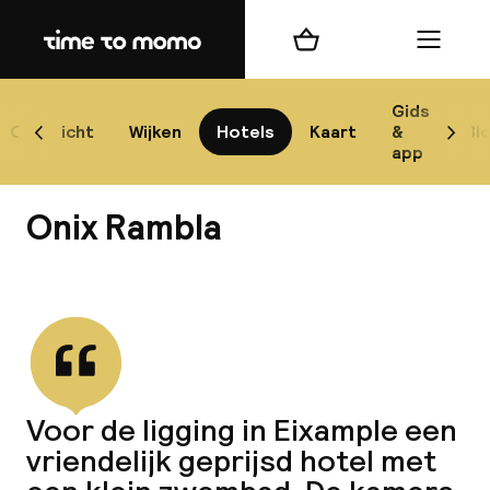
Home
Winkelmand
Menu
Bar
Gids
Overzicht
Wijken
Hotels
Kaart
&
Bl
Scroll naar links
Scrol
app
Best
Onix Rambla
Bekijk alle
best
Reis
Voor de ligging in Eixample een
W
vriendelijk geprijsd hotel met
Mij