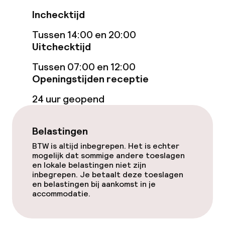
Inchecktijd
Ligstoelen
Tussen 14:00 en 20:00
Parasols
Uitchecktijd
Tussen 07:00 en 12:00
Solarium
Openingstijden receptie
Fitnessruimte / gym
24 uur geopend
Entertainment
Belastingen
BTW is altijd inbegrepen. Het is echter
Gratis wifi
mogelijk dat sommige andere toeslagen
en lokale belastingen niet zijn
Zonneterras
inbegrepen. Je betaalt deze toeslagen
en belastingen bij aankomst in je
accommodatie.
Eet- en drinkdiensten