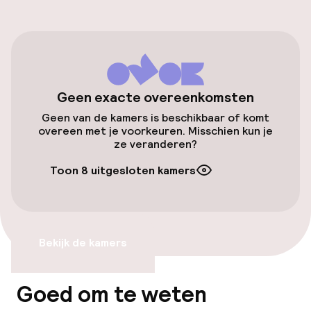
Openbaar parkeren
Fietsverhuur
Toegankelijkheid
Geen exacte overeenkomsten
Geen van de kamers is beschikbaar of komt
Lift
overeen met je voorkeuren. Misschien kun je
ze veranderen?
Voor toegankelijkheid
geoptimaliseerde kamers beschikbaar
Toon 8 uitgesloten kamers
Kamers
Bekijk de kamers
Voor toegankelijkheid
geoptimaliseerde kamers beschikbaar
Goed om te weten
Zwemmen & wellness